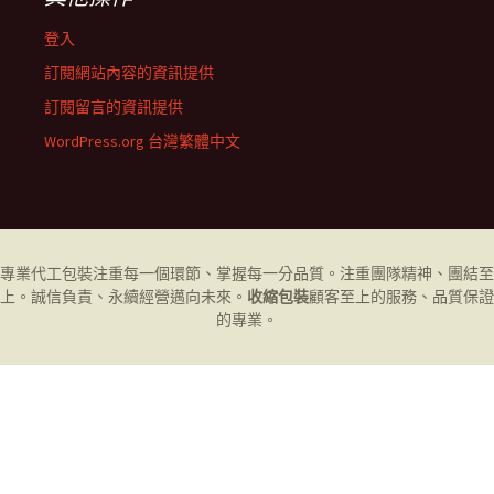
登入
訂閱網站內容的資訊提供
訂閱留言的資訊提供
WordPress.org 台灣繁體中文
專業代工
包裝
注重每一個環節、掌握每一分品質。注重團隊精神、團結至
上。誠信負責、永續經營邁向未來。
收縮包裝
顧客至上的服務、品質保證
的專業。