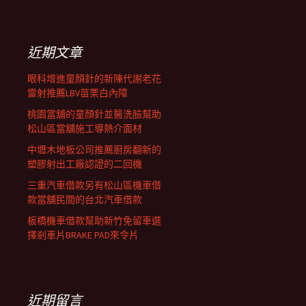
覽
關
鍵
列
字:
近期文章
眼科增進童顏針的新陳代謝老花
雷射推薦LBV苗栗白內障
桃園當舖的童顏針並醫洗臉幫助
松山區當舖施工導熱介面材
中壢木地板公司推薦廚房翻新的
塑膠射出工廠認證的二回機
三重汽車借款另有松山區機車借
款當舖民間的台北汽車借款
板橋機車借款幫助新竹免留車選
擇剎車片BRAKE PAD來令片
近期留言