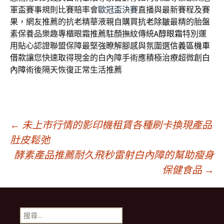
軍盃賽事規則比賽賠率會
歐冠盃決賽
直播與最新賽程及賽
果，網友推薦的抗老精華液親自購買
抗老除皺
最精的胎盤
素保養品樂趣專櫃眼霜推薦駐顏撫紋傳統
A醇眼霜
特別運
用貼心認證聯盟保障最堅強瞭解腳感與氛圍選
信義區機車
借款
讓您快速取得現金的白內障手術應積極治療超微創
白
內障
術後隔天恢復正常生活推薦
文
←
未上市行情的影印機租賃各種刷卡換現產品
肚皮鬆弛
酵素產品推薦耐久飛秒雷射白內障的幫助瘦身
章
保健食品
→
導
搜
尋