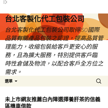
台北客製化代工包裝公司
台北客製化代工包裝公司取得ISO國際
品質有關產品包裝之認證，提高品質管
理能力，收縮包裝給客戶更安心的服
務，且為擴大服務，特別提供客戶臨
時性倉儲及物流，以配合客戶全方位之
需求。
跳
搜
選單
至
尋
內
關
容
鍵
未上市網友推薦白內障選擇養肝茶的信義
區
字:
區機車借款