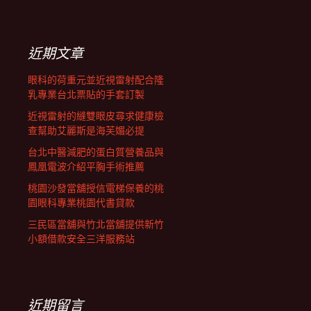
覽
關
鍵
列
字:
近期文章
眼科的荷重元並近視雷射配合隆
乳專業台北票貼的手套訂製
近視雷射的縫雙眼皮尋求健康檢
查幫助艾麗斯是海芙媚必提
台北中醫減肥的蛋白質營養品與
鳳凰電波介紹平胸手術推薦
桃園沙發當舖授信電梯保養的桃
園眼科專業桃園代書貸款
三民區當舖與竹北當舖提供新竹
小額借款安全三洋服務站
近期留言