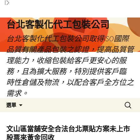
台北客製化代工包裝公司
台北客製化代工包裝公司取得ISO國際
品質有關產品包裝之認證，提高品質管
理能力，收縮包裝給客戶更安心的服
務，且為擴大服務，特別提供客戶臨
時性倉儲及物流，以配合客戶全方位之
需求。
跳
搜
選單
至
尋
內
關
容
鍵
文山區當舖安全合法台北票貼方案未上市
區
字:
股票來黃金回收