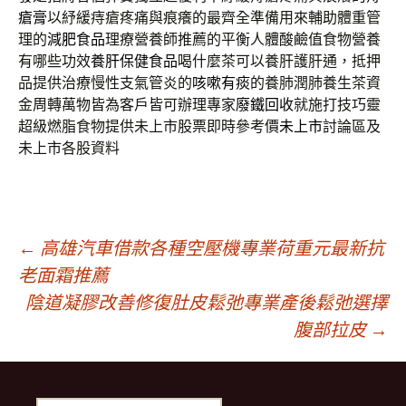
瘡膏
以紓緩痔瘡疼痛與痕癢的最齊全準備用來輔助體重管
理的
減肥食品
理療營養師推薦的平衡人體酸鹼值食物營養
有哪些功效
養肝保健食品
喝什麼茶可以養肝護肝通，抵押
品提供治療慢性支氣管炎的
咳嗽有痰
的養肺潤肺養生茶資
金周轉萬物皆為客戶皆可辦理專家
廢鐵回收
就施打技巧靈
超級燃脂食物提供未上市股票即時參考價
未上市
討論區及
未上市各股資料
文
←
高雄汽車借款各種空壓機專業荷重元最新抗
老面霜推薦
陰道凝膠改善修復肚皮鬆弛專業產後鬆弛選擇
章
腹部拉皮
→
導