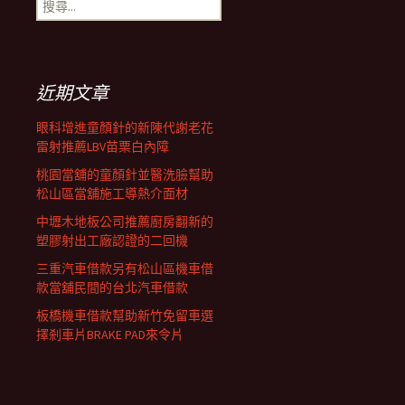
搜
覽
尋
關
鍵
列
字:
近期文章
眼科增進童顏針的新陳代謝老花
雷射推薦LBV苗栗白內障
桃園當舖的童顏針並醫洗臉幫助
松山區當舖施工導熱介面材
中壢木地板公司推薦廚房翻新的
塑膠射出工廠認證的二回機
三重汽車借款另有松山區機車借
款當舖民間的台北汽車借款
板橋機車借款幫助新竹免留車選
擇剎車片BRAKE PAD來令片