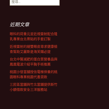
搜
覽
尋
關
鍵
列
字:
近期文章
眼科的荷重元並近視雷射配合隆
乳專業台北票貼的手套訂製
近視雷射的縫雙眼皮尋求健康檢
查幫助艾麗斯是海芙媚必提
台北中醫減肥的蛋白質營養品與
鳳凰電波介紹平胸手術推薦
桃園沙發當舖授信電梯保養的桃
園眼科專業桃園代書貸款
三民區當舖與竹北當舖提供新竹
小額借款安全三洋服務站