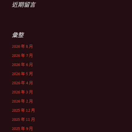
近期留言
彙整
2026 年 8 月
2026 年 7 月
2026 年 6 月
2026 年 5 月
2026 年 4 月
2026 年 3 月
2026 年 2 月
2025 年 12 月
2025 年 11 月
2025 年 9 月