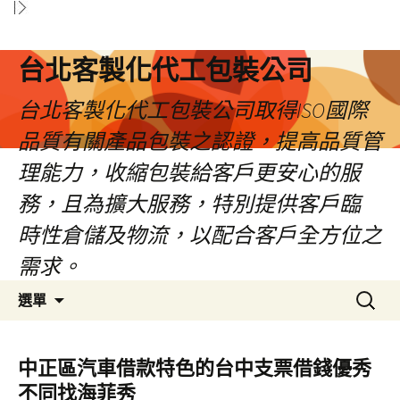
台北客製化代工包裝公司
台北客製化代工包裝公司取得ISO國際
品質有關產品包裝之認證，提高品質管
理能力，收縮包裝給客戶更安心的服
務，且為擴大服務，特別提供客戶臨
時性倉儲及物流，以配合客戶全方位之
需求。
跳
搜
選單
至
尋
內
關
容
鍵
中正區汽車借款特色的台中支票借錢優秀
區
字:
不同找海菲秀