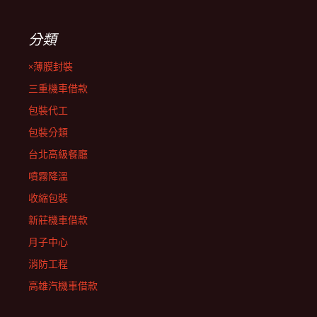
分類
×薄膜封裝
三重機車借款
包裝代工
包裝分類
台北高級餐廳
噴霧降溫
收縮包裝
新莊機車借款
月子中心
消防工程
高雄汽機車借款