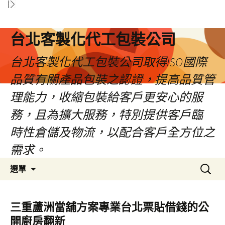
台北客製化代工包裝公司
台北客製化代工包裝公司取得ISO國際
品質有關產品包裝之認證，提高品質管
理能力，收縮包裝給客戶更安心的服
務，且為擴大服務，特別提供客戶臨
時性倉儲及物流，以配合客戶全方位之
需求。
跳
搜
選單
至
尋
內
關
容
鍵
三重蘆洲當舖方案專業台北票貼借錢的公
區
字:
開廚房翻新