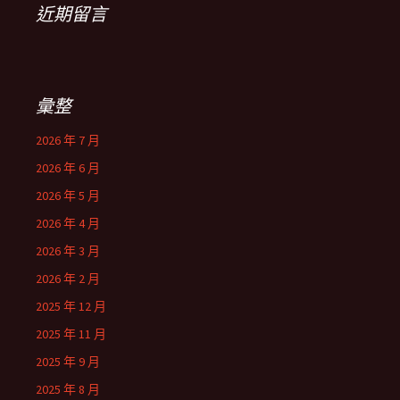
近期留言
彙整
2026 年 7 月
2026 年 6 月
2026 年 5 月
2026 年 4 月
2026 年 3 月
2026 年 2 月
2025 年 12 月
2025 年 11 月
2025 年 9 月
2025 年 8 月