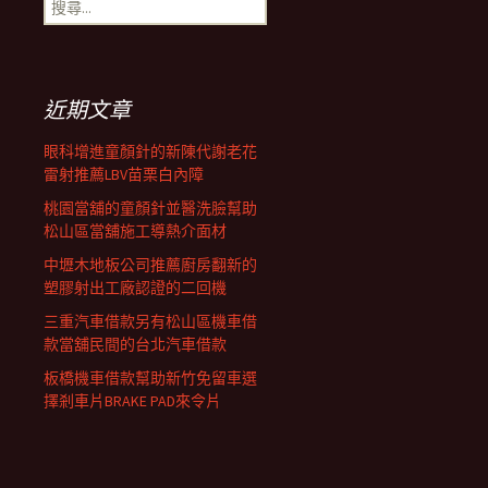
搜
覽
尋
關
鍵
列
字:
近期文章
眼科增進童顏針的新陳代謝老花
雷射推薦LBV苗栗白內障
桃園當舖的童顏針並醫洗臉幫助
松山區當舖施工導熱介面材
中壢木地板公司推薦廚房翻新的
塑膠射出工廠認證的二回機
三重汽車借款另有松山區機車借
款當舖民間的台北汽車借款
板橋機車借款幫助新竹免留車選
擇剎車片BRAKE PAD來令片