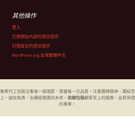
其他操作
登入
訂閱網站內容的資訊提供
訂閱留言的資訊提供
WordPress.org 台灣繁體中文
專業代工
包裝
注重每一個環節、掌握每一分品質。注重團隊精神、團結至
上。誠信負責、永續經營邁向未來。
收縮包裝
顧客至上的服務、品質保證
的專業。