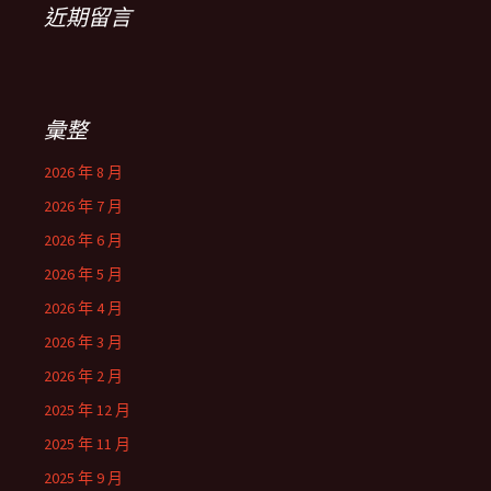
近期留言
彙整
2026 年 8 月
2026 年 7 月
2026 年 6 月
2026 年 5 月
2026 年 4 月
2026 年 3 月
2026 年 2 月
2025 年 12 月
2025 年 11 月
2025 年 9 月