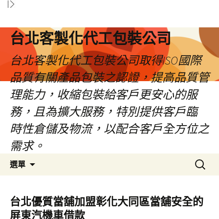
台北客製化代工包裝公司
台北客製化代工包裝公司取得ISO國際
品質有關產品包裝之認證，提高品質管
理能力，收縮包裝給客戶更安心的服
務，且為擴大服務，特別提供客戶臨
時性倉儲及物流，以配合客戶全方位之
需求。
跳
搜
選單
至
尋
內
關
容
鍵
台北優質當舖加盟彰化大同區當舖安全的
區
字:
屏東汽機車借款