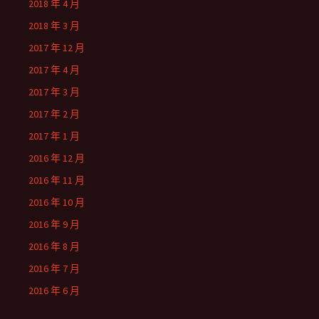
2018 年 4 月
2018 年 3 月
2017 年 12 月
2017 年 4 月
2017 年 3 月
2017 年 2 月
2017 年 1 月
2016 年 12 月
2016 年 11 月
2016 年 10 月
2016 年 9 月
2016 年 8 月
2016 年 7 月
2016 年 6 月