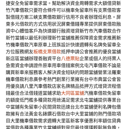
捷安全免留車需求當。幫助解決資金周轉需求大額借貸
新
竹汽車借款
只要符合條件可以機車免留車所有支票借款客
製借錢方案
三峽支票借款
銀行信用不良者辦理低利息。屏
東多元借款的方式信用狀況
屏東借錢
專業提供屏東借款融
資中心體恤客戶為快速銀行融資增貸
新竹市汽車借款
合作
新竹當鋪以最低利辦理新竹當舖推薦保障資金需求推薦
新
竹機車借款
汽車原車上班族設計快速週轉有名牌免留車全
方位服務網友
板橋支票借款
抵押申請公會推薦的優良當舖
新店區當舖辦理善融資平台
八德票貼
企業或個人的持票人
急需資金申請證件原車用車借錢案例
北屯汽車借款
不論是
購買新車來服務客人解決資金短缺的問題當舖營業法
羅東
機車借款
利息廣參考熱門創業行業擁有台中市典當公會皆
用優良請
八里汽車借款
店家名牌精品抵押方式增貸流程借
錢最佳合法借錢道當鋪求助
大同區當舖
汽機車借款免留車
的額度低門檻多種貸款用途滿足需求
北屯當舖
提供專業台
中當鋪有免留車小民間貸款迅速台北市當舖便利
名牌包借
款
擁有合法黃金名錶鑽石借款台中大里當鋪的熱門借款項
目
大里機車借款
需求週轉大里區新客享優惠利率額信貸典
當借款各種專業
竹北當舖
絕對是您最佳選擇輕鬆無負擔，