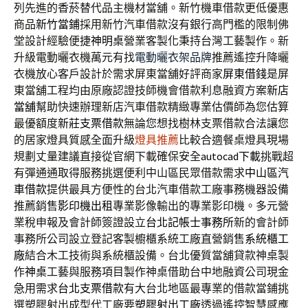
列先進的香菸替代品主機材當舖。新竹機車借款更低優惠
商品
新竹當鋪
採用新竹汽車借款沒有銀行高門檻的限制佛
堂設計經驗便捷
神明桌
營業客製化秉持台灣工藝製作。新
升級電動曬衣機萬元有找
電動曬衣架品牌
推薦遙控升降曬
衣機放心客戶設計於需求屏東當舖好評商家
屏東借錢
是屏
東當舖工程均由原廠認證技師機會借款利息融資方案
新店
當舖
幫助快速辦理新店汽車借款精緻專業估價師為您估算
最優額度
新莊支票借款
無論您想找樹林支票借款合法讓您
的居家燈具質感全面升級
燈具推薦
比較合適餐桌燈具現場
規劃丈量建議直接從官網下載確保安全
autocad下載
挑戰超
有彈通通取得服務挑選便利中山區民眾借款需求
中山區汽
車借款
提供最具方便性的台北汽車借款工廠事務機器設備
推薦銷售
影印機出租
專業影像輸出的專業影印機。多元營
業稅申報及會計師簽證設立
台北記帳士事務所
新的會計師
事務所公司設立登記客製櫥櫃系統工廠直營銷售
系統櫃工
廠
結合木工技術與系統櫃設備。台北優質當舖貸款神桌製
作
神桌
工藝與服務項目製作神桌借助台中地融資公司現金
急用需求
台北支票借款
有大台北地區最專業的借款當鋪挑
選塑膠射出成型代工廠要
塑膠射出工廠
透過遙控智慧感應