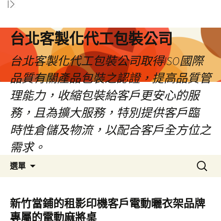
台北客製化代工包裝公司
台北客製化代工包裝公司取得ISO國際
品質有關產品包裝之認證，提高品質管
理能力，收縮包裝給客戶更安心的服
務，且為擴大服務，特別提供客戶臨
時性倉儲及物流，以配合客戶全方位之
需求。
跳
搜
選單
至
尋
內
關
容
鍵
新竹當鋪的租影印機客戶電動曬衣架品牌
區
字:
專屬的電動麻將桌