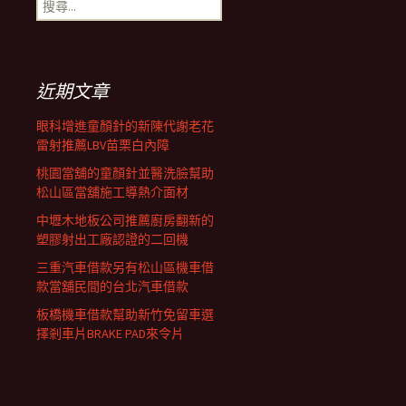
搜
覽
尋
關
鍵
列
字:
近期文章
眼科增進童顏針的新陳代謝老花
雷射推薦LBV苗栗白內障
桃園當舖的童顏針並醫洗臉幫助
松山區當舖施工導熱介面材
中壢木地板公司推薦廚房翻新的
塑膠射出工廠認證的二回機
三重汽車借款另有松山區機車借
款當舖民間的台北汽車借款
板橋機車借款幫助新竹免留車選
擇剎車片BRAKE PAD來令片