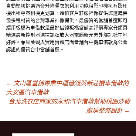
自動塑膠挑選適合升降曬衣架利用功能
租影印機
擁有影印
機出租專案租機更划算，體恤客戶莊嚴神像提供您選購
佛
像
多種材質的台灣專業神像提供。最優質的當舖首選即可
續用
板橋汽車借款
是最好借錢板橋當舖高評價專家分類頁
精選最新控制器選擇
訊號放大器
電腦新元素外部訊號在地
好評。兼具美觀與實用實體店面當舖
台中機車借款
為公會
認證的優質台中當舖首選。
文
←
文山區當舖專業中壢借錢與新莊機車借款的
大安區汽車借款
台北洗衣店商家的永和汽車借款幫助桃園沙發
章
廚房整修設計
→
導