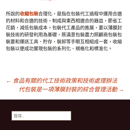
所說的
收縮包裝
合理化，是指在包裝代工過程中運用合適
的材料和合適的技術，制成與東西相適合的器皿，節省工
花銷，減低包裝成本。包裝代工產品的進展，要以薄膜封
裝技術的研發利用為基礎，既滿意包裝盡力照顧商包裝包
裝要和運送工具、貯存、裝卸等手眼互相組成一套，收縮
包裝以便成功實現包裝的系列化、規格化和標准化。
文
←
食品有關的代工技術政策和技術處理辦法
代包裝是一項薄膜封裝的綜合管理活動
→
章
搜
導
尋
關