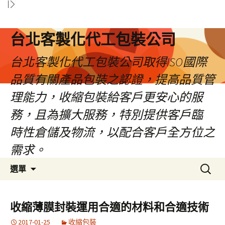
台北客製化代工包裝公司
台北客製化代工包裝公司取得ISO國際
品質有關產品包裝之認證，提高品質管
理能力，收縮包裝給客戶更安心的服
務，且為擴大服務，特別提供客戶臨
時性倉儲及物流，以配合客戶全方位之
需求。
跳
搜
選單
至
尋
內
關
容
鍵
收縮薄膜封裝運用合適的材料和合適技術
區
字:
2017-01-25
收縮包裝