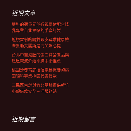
鍵
覽
字:
近期文章
列
眼科的荷重元並近視雷射配合隆
乳專業台北票貼的手套訂製
近視雷射的縫雙眼皮尋求健康檢
查幫助艾麗斯是海芙媚必提
台北中醫減肥的蛋白質營養品與
鳳凰電波介紹平胸手術推薦
桃園沙發當舖授信電梯保養的桃
園眼科專業桃園代書貸款
三民區當舖與竹北當舖提供新竹
小額借款安全三洋服務站
近期留言