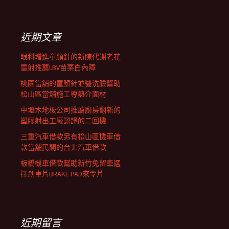
關
鍵
覽
字:
近期文章
列
眼科增進童顏針的新陳代謝老花
雷射推薦LBV苗栗白內障
桃園當舖的童顏針並醫洗臉幫助
松山區當舖施工導熱介面材
中壢木地板公司推薦廚房翻新的
塑膠射出工廠認證的二回機
三重汽車借款另有松山區機車借
款當舖民間的台北汽車借款
板橋機車借款幫助新竹免留車選
擇剎車片BRAKE PAD來令片
近期留言