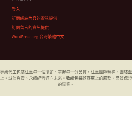
登入
訂閱網站內容的資訊提供
訂閱留言的資訊提供
WordPress.org 台灣繁體中文
專業代工
包裝
注重每一個環節、掌握每一分品質。注重團隊精神、團結至
上。誠信負責、永續經營邁向未來。
收縮包裝
顧客至上的服務、品質保證
的專業。