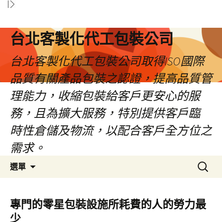
台北客製化代工包裝公司
台北客製化代工包裝公司取得ISO國際
品質有關產品包裝之認證，提高品質管
理能力，收縮包裝給客戶更安心的服
務，且為擴大服務，特別提供客戶臨
時性倉儲及物流，以配合客戶全方位之
需求。
跳
搜
選單
至
尋
內
關
容
鍵
專門的零星包裝設施所耗費的人的勞力最
區
字:
少