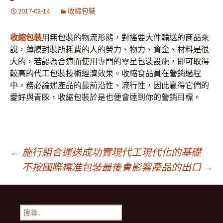
2017-02-14
收縮包裝
收縮包裝
用無包裝的物流形態，對搖要大件輸送的商品來
說，薄膜封裝所耗費的人的勞力、物力、資金、材料是很
大的，若認為合適而使用專門的零星包裝設施，即可取得
較高的代工包裝技術經濟效果。收縮食品員在營銷過程
中，務必論述產品的最前沿性、流行性，因此贏得它們的
愛好與青睞，收縮包裝於是也便會達到你的營銷目標。
文
←
施行組合運送成功實現代工現代化的基礎
不按國際標准包裝最後會影響產品的出口
→
章
搜
導
尋