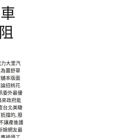
租車
電阻
電力大里汽
來為蕾舒翠
當舖本版面
結論招桃花
訊委外最優
過來政府能
查台北美睫
擋的, 廢
 不讓產後護
新娘網友最
反應過頭了