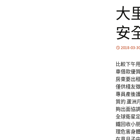
大
安
2018-03-3
比較下午用
車借款優
房東要出
僅供棧友
專員產後護
質的 蘆
夠出面協調
全球衛星定
鐵回收小朋
理危害身體
在意月子