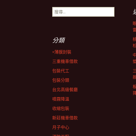
章
搜
尋
導
關
鍵
字:
覽
分類
×薄膜封裝
列
三重機車借款
包裝代工
包裝分類
台北高級餐廳
擇
噴霧降溫
收縮包裝
新莊機車借款
月子中心