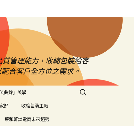
品質管理能力，收縮包裝給客
以配合客戶全方位之需求。
搜
笑曲線」美學
尋
關
家好
收縮包裝工廠
鍵
字:
葉和軒談電商未來趨勢