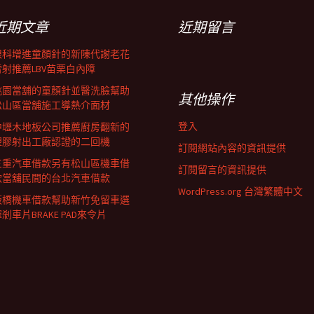
近期文章
近期留言
眼科增進童顏針的新陳代謝老花
雷射推薦LBV苗栗白內障
桃園當舖的童顏針並醫洗臉幫助
其他操作
松山區當舖施工導熱介面材
登入
中壢木地板公司推薦廚房翻新的
塑膠射出工廠認證的二回機
訂閱網站內容的資訊提供
三重汽車借款另有松山區機車借
訂閱留言的資訊提供
款當舖民間的台北汽車借款
WordPress.org 台灣繁體中文
板橋機車借款幫助新竹免留車選
剎車片BRAKE PAD來令片