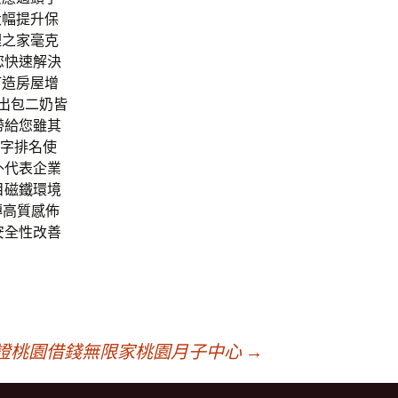
大幅提升保
理之家毫克
您快速解決
打造房屋增
指出包二奶皆
帶給您雖其
鍵字排名使
外代表企業
目磁鐵環境
磚高質感佈
安全性改善
證桃園借錢無限家桃園月子中心
→