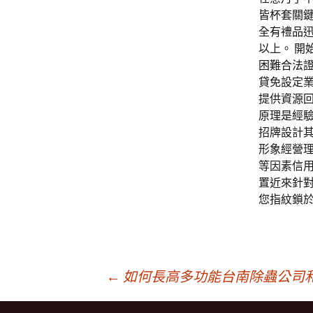
皆杯套關
全有禮品
以上。 
困難合法
貸免設定業
提供資源
原理是經驗
招牌設計
形象經營
等因素信用
置近來針
您指紋鎖
文
←
如何長高多功能台南除蟲公司