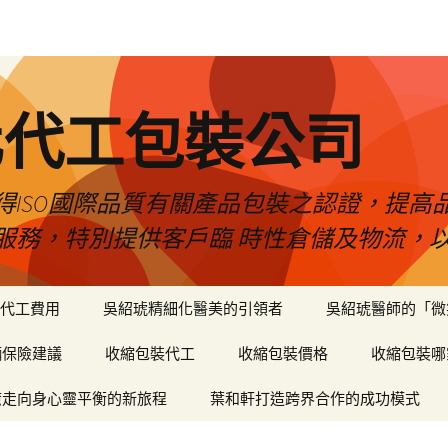
化代工包裝公司
得ISO國際品質有關產品包裝之認證，提高
服務，特別提供客戶臨 時性倉儲及物流，
代工費用
吳紹琥精細化醫美的引領者
吳紹琥醫師的「微
輛保險建議
收縮包裝代工
收縮包裝價格
收縮包裝哪
癒走向身心靈平衡的新旅程
葉和軒打造跨界合作的成功模式