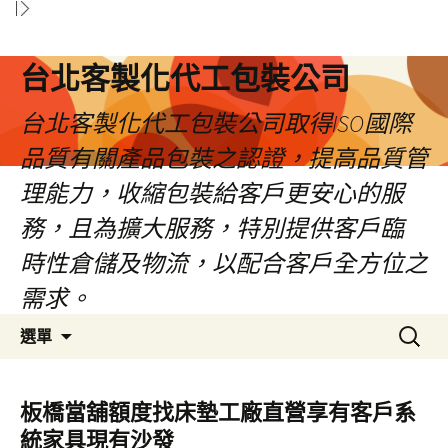
台北客製化代工包裝公司
台北客製化代工包裝公司取得ISO國際
品質有關產品包裝之認證，提高品質管
理能力，收縮包裝給客戶更安心的服
務，且為擴大服務，特別提供客戶臨
時性倉儲及物流，以配合客戶全方位之
需求。
跳
搜
選單
至
尋
內
關
容
鍵
板橋當舖額度找床墊工廠直營享有客戶系
區
字:
統家具現有沙發