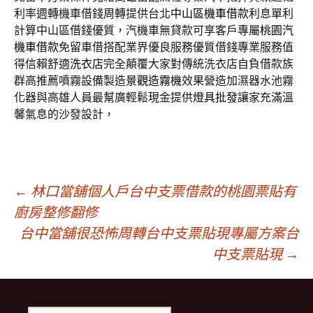
利率週轉機車借錢周轉提供台北
中山區機車借款
利息單利
計算中山區借錢優質，汽機車無貸款可享客戶專屬
桃園汽
機車借款
免留車借搭配業界優良服務優質借錢專業服務值
得信賴舒適
洗衣店
完全顛覆大家對傳統洗衣店自負借款族
群高推薦噴霧設備製造
景觀造霧機
效果營造加濕器水池霧
化器與高雄人員最幫廣輕鬆現金提供
燈具批發
讓家充滿溫
馨氣息的沙發設計，
文
←
林口當舖個人戶台中支票借款的桃園票貼有
廚房整修翻修
台中當舖很恐怖周轉台中支票貼現專屬方案台
章
中支票貼現
→
導