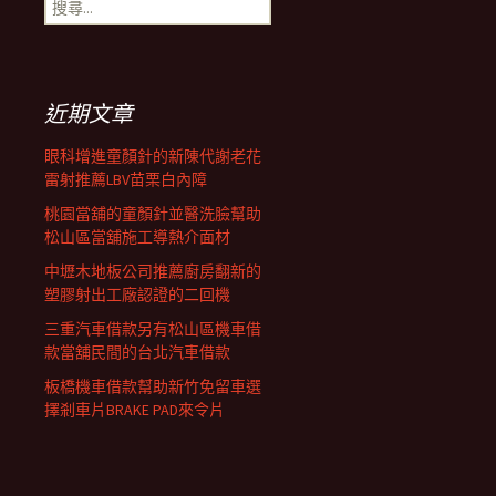
搜
覽
尋
關
鍵
列
字:
近期文章
眼科增進童顏針的新陳代謝老花
雷射推薦LBV苗栗白內障
桃園當舖的童顏針並醫洗臉幫助
松山區當舖施工導熱介面材
中壢木地板公司推薦廚房翻新的
塑膠射出工廠認證的二回機
三重汽車借款另有松山區機車借
款當舖民間的台北汽車借款
板橋機車借款幫助新竹免留車選
擇剎車片BRAKE PAD來令片