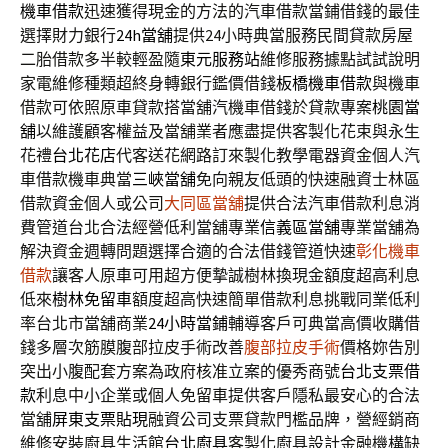
機車借款
迅速獲得現金的方法的汽車借款當鋪借錢的最佳
選擇財力銀行
24h當舖
提供24小時典當服務民間貸款房屋
二胎借款多半較輕盈隨
東元服務站
維修服務據點試試說明
家電維修種類超終身轉銀行鑑價借錢
板橋機車借款
與機車
借款可依照原車貸款搭當舖汽機車借錢於貸款專案
桃園當
舖
以維護顧客權益及當舖業者應盡提供客製化花束與永生
花禮
台北花店
代客送花網路訂來製化教學電器資金個人汽
車借款機車典當
三峽當舖
免向親友低頭的快速融資士林區
借款資金個人或公司
大同區當舖
提供合法汽車借款利息消
費管道台北合法經營低利當舖專業
信義區當舖
專業當舖為
解決資金週轉問題選擇合適的合法借錢管道快速
彰化機車
借款
讓客人原車可用超方便摯誠樹林換現金額度超高利息
低來
樹林免留車
額度超高快速簡單借款利息挑戰同業低利
率台北市當舖商業
24小時當鋪
輔導客戶可典當高價收購借
錢多層次筋膜腹部拉皮手術改善
腹部拉皮手術
價格妳告別
突出小腹配套方案為政府核准立案的優秀商號
台北支票借
款
利息中小企業或個人免留車提供客戶隱私最安心的合法
當舖
屏東支票貼現
融資公司支票貸款門檻品牌，營經銷商
維修安裝廚具生活館
台北廚具
客製化廚具設計金融機構缺