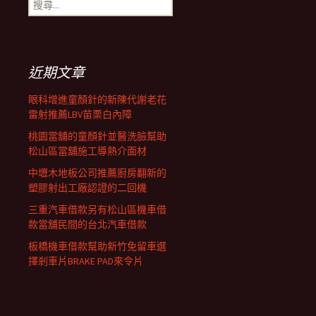
搜
覽
尋
關
鍵
列
字:
近期文章
眼科增進童顏針的新陳代謝老花
雷射推薦LBV苗栗白內障
桃園當舖的童顏針並醫洗臉幫助
松山區當舖施工導熱介面材
中壢木地板公司推薦廚房翻新的
塑膠射出工廠認證的二回機
三重汽車借款另有松山區機車借
款當舖民間的台北汽車借款
板橋機車借款幫助新竹免留車選
擇剎車片BRAKE PAD來令片