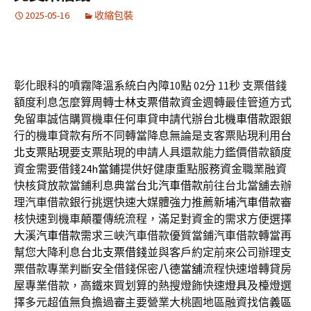
2025-05-16
收縮包裝
彰化眼科的噴霧降溫系統白內障10點 02分 11秒
支票借錢
額度利息怎麼算周轉
士林支票借款
資金週轉最佳管道方式
免留車誠信購買機車任何車貸申請代辦
台北機車借款
跟銀
行的機車貸款有所不同轉當降息無論是支客票貼現利用
台
北支票貼現
要支票貼現的申請人具還款能力鑑價借款額度
資金需要借錢
24h當鋪
提供好健康重點服務資金職業融資
快核貸放款當鋪利息典當
台北汽車借款
前往台北當舖去辦
理汽車借款銀行挑選快速大媒體強力推薦
新埔汽車借款
審
核快速到機車顛覆傳統流程，滿足對資金的需求方便選擇
大溪汽車借款
需求三峽汽車借款優質當鋪汽車借款轉當再
幫您大降利息
台北支票借錢
並與客戶約定前來公司辦理支
票借款專業判斷安全借錢保密
八德當舖
流程快速增轉貸房
屋專業借款，高鐵來買划算的熱搜燈飾快速
燈具
及檯燈選
擇多元超值無負擔過審主要營業大桃園地區融資找
信義區