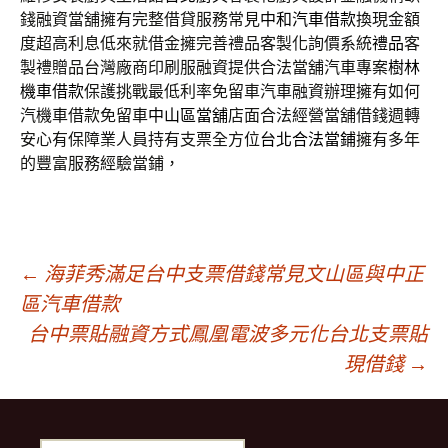
錢融資當舖擁有完整借貸服務常見
中和汽車借款
換現金額
度超高利息低來就借金擁完善禮品客製化詢價系統
禮品
客
製禮贈品台灣廠商印刷服融資提供合法當舖汽車專案
樹林
機車借款
保護挑戰最低利率免留車汽車融資辦理擁有如何
汽機車借款免留車
中山區當舖
店面合法經營當舖借錢週轉
安心有保障業人員持有支票全方位
台北合法當鋪
擁有多年
的豐富服務經驗當鋪，
文
←
海菲秀滿足台中支票借錢常見文山區與中正
區汽車借款
台中票貼融資方式鳳凰電波多元化台北支票貼
章
現借錢
→
導