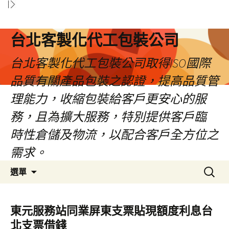
台北客製化代工包裝公司
台北客製化代工包裝公司取得ISO國際
品質有關產品包裝之認證，提高品質管
理能力，收縮包裝給客戶更安心的服
務，且為擴大服務，特別提供客戶臨
時性倉儲及物流，以配合客戶全方位之
需求。
跳
搜
選單
至
尋
內
關
容
鍵
東元服務站同業屏東支票貼現額度利息台
區
字:
北支票借錢