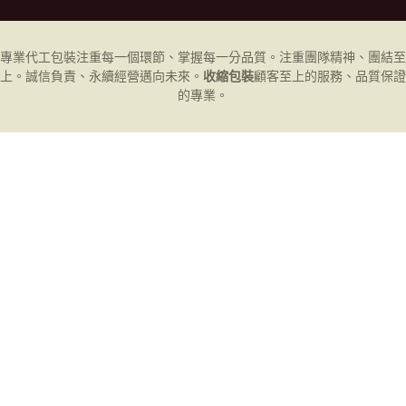
專業代工
包裝
注重每一個環節、掌握每一分品質。注重團隊精神、團結至
上。誠信負責、永續經營邁向未來。
收縮包裝
顧客至上的服務、品質保證
的專業。