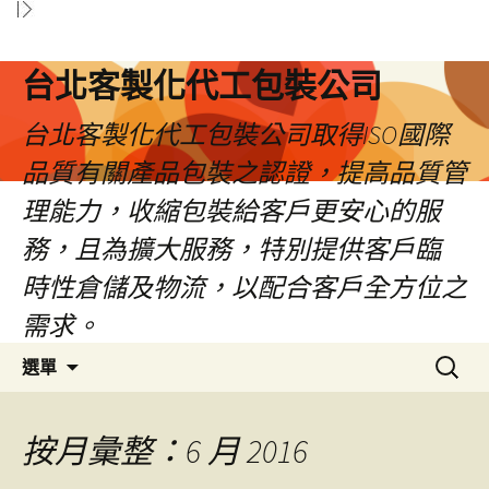
台北客製化代工包裝公司
台北客製化代工包裝公司取得ISO國際
品質有關產品包裝之認證，提高品質管
理能力，收縮包裝給客戶更安心的服
務，且為擴大服務，特別提供客戶臨
時性倉儲及物流，以配合客戶全方位之
需求。
跳
搜
選單
至
尋
內
關
容
鍵
按月彙整：6 月 2016
區
字: