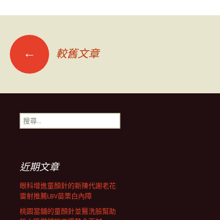
文
←
較舊文章
章
導
搜
尋
覽
關
鍵
字:
列
近期文章
眼科增進童顏針的新陳代謝老花
雷射推薦LBV苗栗白內障
桃園當舖的童顏針並醫洗臉幫助