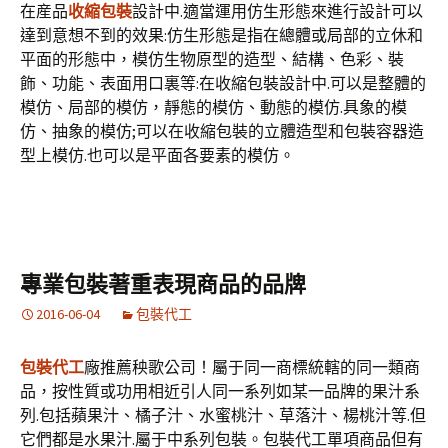
在産品
收縮包裝
設計中.適當運用仿生形態來進行設計可以
達到意想不到的效果:仿生形態是指在總體或局部的立休和
平面的形態中，模仿生物原型的造型、結構、色彩、裝
飾、功能、表面用口裏等:在收縮包裝設計中.可以是整體的
模仿、局部的模仿，靜態的模仿、動態的模仿.具象的模
仿、抽象的模仿;可以在收縮包裝的立體造型和包裝容器造
型上模仿.也可以是平面各要素的模仿。
專業包裝著重表現商品的品牌
2016-06-04
包裝代工
包裝代工
廠推薦秧歌公司！屬于同一商標統轄的同一類商
品，按性質或功用相近引人同一系列如某一品牌的果汁系
列.包括蘋果汁、橘子汁、水蜜桃汁、草落汁、楊桃汁等.但
它們都是水果汁.屬于中系列包裝。包裝代工單項商品但有