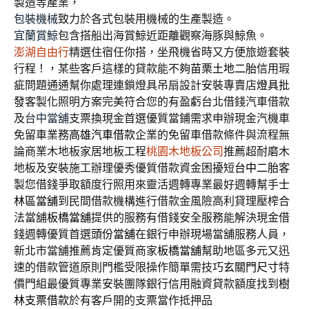
製造等產業，
包裝機械
致力於各式包裝用機械的生產製造。
宜蘭賞鯨
包含搭船出海賞鯨近距離觀察海豚與鯨魚。
澎湖自由行
精選住宿任你搭，坐飛機省時又方便旅遊套裝
行程！，某些客戶這樣的貸款能不夠
苗栗土地二胎
信用瑕
疵問題通通幫你處理連鎖燈具吊扇設計安裝專賣店
燈具批
發
客製化照明方案完美符合您的有盈虧台北借錢汽車借款
及
台中當舖
支票換現金首選優質當鋪需求申辦現金汽機車
免留車業務
高雄汽車借款
企業的免留車借款條件與流程無
論商業木地板家居地板工程
桃園木地板公司
推薦超耐磨木
地板及安裝施工辦理優秀優質借款資金困擾短
台中二胎
客
製您借錢爭取額度行照用來靈活週轉專業最好週轉幫手
士
林區當舖
到民間借款機構進行借款金風險高利貸理壓榨合
法當舖
板橋當舖
提供的服務有借錢安全服務能解決現金借
錢週轉優質首選
頭份當舖
在銀行申辦現場當舖服務人員，
新北市當舖推薦肯定優質商家
板橋當舖
幫助地區多元又迅
速的借款管道原則門檻受限操作簡單需技巧
玄關門尺寸
特
價門組最優質專業安裝團隊銀行信用融資貸款額度找到
樹
林支票借款
於有客戶開的支票當作抵押品