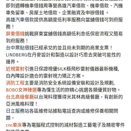
即到週轉機車借錢周專營高雄汽車借款、機車借款、汽機
車免留車、房屋土地借款、企業融資及申辦借錢 。
高雄汽車借款
提供高額度低利率服務向當舖借錢可到府服
務！
屏東借錢
挑戰屏東當舖借錢高額低利息低保密流程又簡易
到府服務！
台中票貼借錢
已經承兌的並且尚未到期的商業支票！
LINDBERG
在丹麥設計和製造以設計巧思去突破可能性的
邊界。
近視雷射
引進日保證視優SILK極飛秒雷射儀器最新機種,
白內障
設計適合的雷射視力矯正方案。
消防工程
主要是消防安全系統設備安裝和設計及規劃,
BOBO女神臻選
專為懂生活的妳精心挑選各類優質好物。
台北高級餐廳
以台灣料理獲得米其林高級餐廳，有創新的
亞洲風格料理！
日立服務站
各區維修站據點電話查詢或維修保養相關問
題，
cnc車床
專為電腦程式控制的減材製造工藝電子及精密零件