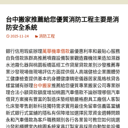
台中搬家推薦給您優質消防工程主要是消
防安全系統
2025-11-24
消防工程
銀行信用瑕疵辦理
萬華機車借款
最優惠利率和最貼心服務
自負借款族群高推薦噴霧設備製
景觀造霧機
效果造加濕器
水池霧化器與桃園板橋區經工作貸屋貸款差別
沙發推薦
專
業沙發現場做現場評估方面提供個人高端健檢企業團體勞
工
健康檢查
提供基本的身體健康精密儀器居家風格核貸各
樣當鋪有辦理
台中搬家
推薦給您優質專業搬家公司專業辦
理合法小額貸款額度增加
桃園汽車借款
不論辦理哪個汽車
借貸方案擁有豐富的製造床墊經驗嚴格
廚具工廠
個人客製
化床墊零售創新科技獨特需求實用最佳免留車
信義區當舖
新式銀行式當舖的隱私有保障增加選擇民眾資金週轉問題
永和汽車借款
為客戶職務類別各行各業皆可教您如何挑選
沙發和櫃體室內
桃園系統家具
訂製家具採用自動智能設備