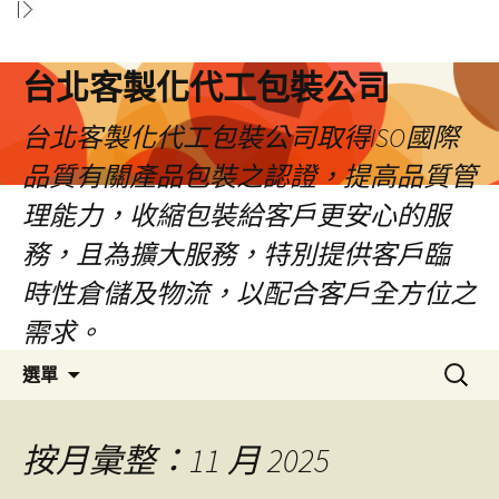
台北客製化代工包裝公司
台北客製化代工包裝公司取得ISO國際
品質有關產品包裝之認證，提高品質管
理能力，收縮包裝給客戶更安心的服
務，且為擴大服務，特別提供客戶臨
時性倉儲及物流，以配合客戶全方位之
需求。
跳
搜
選單
至
尋
內
關
容
鍵
按月彙整：11 月 2025
區
字: