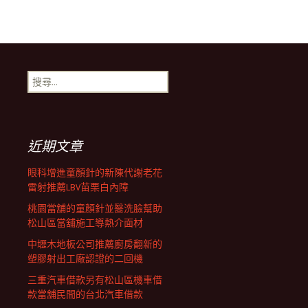
搜
尋
關
鍵
字:
近期文章
眼科增進童顏針的新陳代謝老花
雷射推薦LBV苗栗白內障
桃園當舖的童顏針並醫洗臉幫助
松山區當舖施工導熱介面材
中壢木地板公司推薦廚房翻新的
塑膠射出工廠認證的二回機
三重汽車借款另有松山區機車借
款當舖民間的台北汽車借款