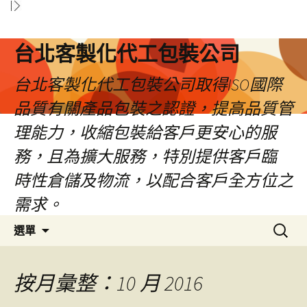
台北客製化代工包裝公司
台北客製化代工包裝公司取得ISO國際
品質有關產品包裝之認證，提高品質管
理能力，收縮包裝給客戶更安心的服
務，且為擴大服務，特別提供客戶臨
時性倉儲及物流，以配合客戶全方位之
需求。
跳
搜
選單
至
尋
內
關
容
鍵
按月彙整：10 月 2016
區
字: