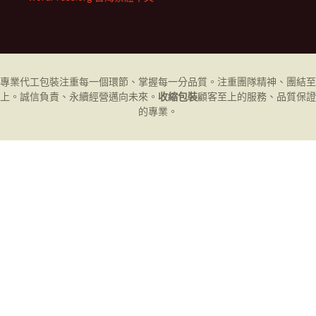
專業代工
包裝
注重每一個環節、掌握每一分品質。注重團隊精神、團結至
上。誠信負責、永續經營邁向未來。
收縮包裝
顧客至上的服務、品質保證
的專業。