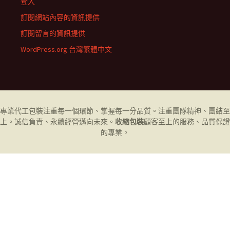
登入
訂閱網站內容的資訊提供
訂閱留言的資訊提供
WordPress.org 台灣繁體中文
專業代工
包裝
注重每一個環節、掌握每一分品質。注重團隊精神、團結至
上。誠信負責、永續經營邁向未來。
收縮包裝
顧客至上的服務、品質保證
的專業。