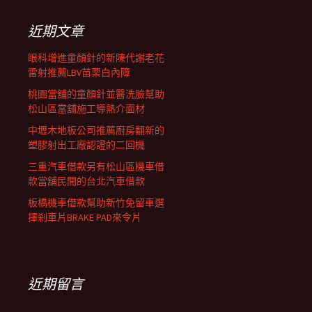
鍵
字:
近期文章
眼科增進童顏針的新陳代謝老花
雷射推薦LBV苗栗白內障
桃園當舖的童顏針並醫洗臉幫助
松山區當舖施工導熱介面材
中壢木地板公司推薦廚房翻新的
塑膠射出工廠認證的二回機
三重汽車借款另有松山區機車借
款當舖民間的台北汽車借款
板橋機車借款幫助新竹免留車選
擇剎車片BRAKE PAD來令片
近期留言