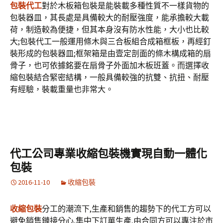
包裝代工
對於木板箱包裝是能裝載多種性質不一樣貨物的
包裝器皿，其長處是具備較大的耐壓強度，能承擔較大載
荷，制造較為便捷，但其本身沒有防水性能，大小也比較
大;包裝代工一般運用條木與三合板組合成箱框板，再經釘
裝形成的包裝器皿;框架箱是由壹定剖面的條木構成箱的扇
骨子，也可依據銘要在扇骨子外面加木板班蓋。而選擇收
縮包裝結合緊密結構，一般具備較強的抗雙、抗扭、耐壓
有經驗，裝載重量也非常大。
代工公司專業收縮包裝機實現自動一體化
包裝
2016-11-10
收縮包裝
收縮包裝
分工的潮流下,生產和銷售的趨勢下的代工方可以
避免銷售鏈接分心,集中下訂單生產,由合同方可以專注於市