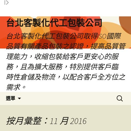
台北客製化代工包裝公司
台北客製化代工包裝公司取得ISO國際
品質有關產品包裝之認證，提高品質管
理能力，收縮包裝給客戶更安心的服
務，且為擴大服務，特別提供客戶臨
時性倉儲及物流，以配合客戶全方位之
需求。
跳
搜
選單
至
尋
內
關
容
鍵
按月彙整：11 月 2016
區
字: