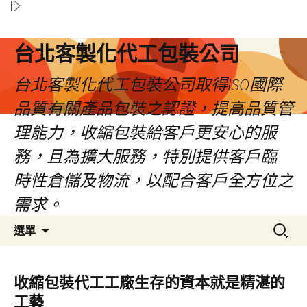
台北客製化代工包裝公司
台北客製化代工包裝公司取得ISO國際
品質有關產品包裝之認證，提高品質管
理能力，收縮包裝給客戶更安心的服
務，且為擴大服務，特別提供客戶臨
時性倉儲及物流，以配合客戶全方位之
需求。
跳
搜
選單
至
尋
內
關
容
鍵
收縮包裝代工工廠生存的資本就是精湛的
區
字:
工藝