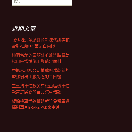
導
尋
關
鍵
覽
字:
近期文章
列
眼科增進童顏針的新陳代謝老花
雷射推薦LBV苗栗白內障
桃園當舖的童顏針並醫洗臉幫助
松山區當舖施工導熱介面材
中壢木地板公司推薦廚房翻新的
塑膠射出工廠認證的二回機
三重汽車借款另有松山區機車借
款當舖民間的台北汽車借款
板橋機車借款幫助新竹免留車選
擇剎車片BRAKE PAD來令片