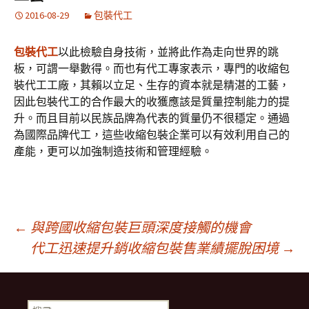
2016-08-29
包裝代工
包裝代工
以此檢驗自身技術，並將此作為走向世界的跳
板，可謂一舉數得。而也有代工專家表示，專門的收縮包
裝代工工廠，其賴以立足、生存的資本就是精湛的工藝，
因此包裝代工的合作最大的收獲應該是質量控制能力的提
升。而且目前以民族品牌為代表的質量仍不很穩定。通過
為國際品牌代工，這些收縮包裝企業可以有效利用自己的
產能，更可以加強制造技術和管理經驗。
文
←
與跨國收縮包裝巨頭深度接觸的機會
代工迅速提升銷收縮包裝售業績擺脫困境
→
章
搜