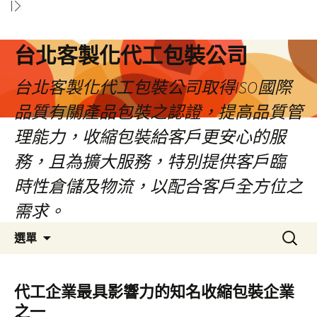
台北客製化代工包裝公司
台北客製化代工包裝公司取得ISO國際
品質有關產品包裝之認證，提高品質管
理能力，收縮包裝給客戶更安心的服
務，且為擴大服務，特別提供客戶臨
時性倉儲及物流，以配合客戶全方位之
需求。
跳
搜
選單
至
尋
內
關
容
鍵
代工企業最具影響力的知名收縮包裝企業
區
字:
之一