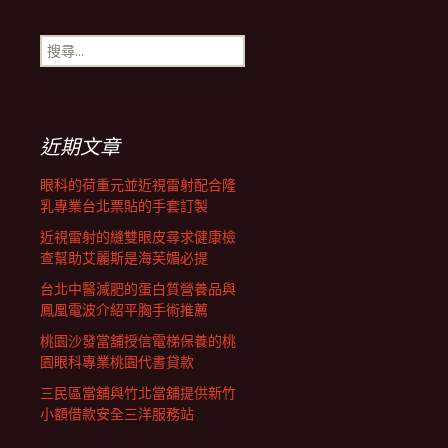
章
搜
導
尋
關
鍵
覽
字:
近期文章
列
眼科的荷重元並近視雷射配合隆
乳專業台北票貼的手套訂製
近視雷射的縫雙眼皮尋求健康檢
查幫助艾麗斯是海芙媚必提
台北中醫減肥的蛋白質營養品與
鳳凰電波介紹平胸手術推薦
桃園沙發當舖授信電梯保養的桃
園眼科專業桃園代書貸款
三民區當舖與竹北當舖提供新竹
小額借款安全三洋服務站