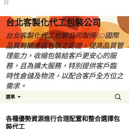
台北客製化代工包裝公司
台北客製化代工包裝公司取得ISO國際
品質有關產品包裝之認證，提高品質管
理能力，收縮包裝給客戶更安心的服
務，且為擴大服務，特別提供客戶臨
時性倉儲及物流，以配合客戶全方位之
需求。
跳
搜
選單
至
尋
內
關
容
鍵
各種優勢資源進行合理配置和整合選擇包
區
字:
裝代工