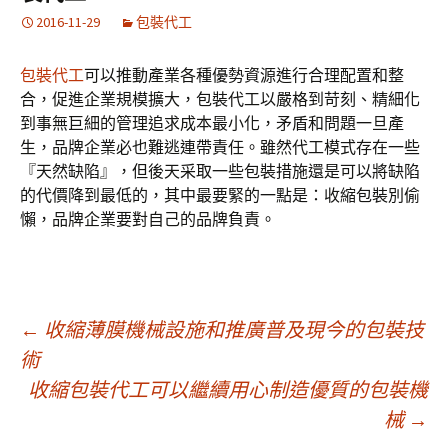
2016-11-29
包裝代工
包裝代工
可以推動產業各種優勢資源進行合理配置和整
合，促進企業規模擴大，包裝代工以嚴格到苛刻、精細化
到事無巨細的管理追求成本最小化，矛盾和問題一旦產
生，品牌企業必也難逃連帶責任。雖然代工模式存在一些
『天然缺陷』，但後天采取一些包裝措施還是可以將缺陷
的代價降到最低的，其中最要緊的一點是：收縮包裝別偷
懶，品牌企業要對自己的品牌負責。
文
←
收縮薄膜機械設施和推廣普及現今的包裝技
術
收縮包裝代工可以繼續用心制造優質的包裝機
章
械
→