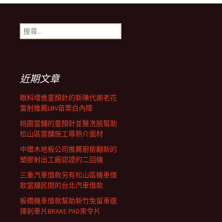
導
搜
覽
尋
關
鍵
列
字:
近期文章
眼科增進童顏針的新陳代謝老花
雷射推薦LBV苗栗白內障
桃園當舖的童顏針並醫洗臉幫助
松山區當舖施工導熱介面材
中壢木地板公司推薦廚房翻新的
塑膠射出工廠認證的二回機
三重汽車借款另有松山區機車借
款當舖民間的台北汽車借款
板橋機車借款幫助新竹免留車選
擇剎車片BRAKE PAD來令片