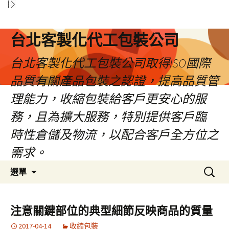
台北客製化代工包裝公司
台北客製化代工包裝公司取得ISO國際
品質有關產品包裝之認證，提高品質管
理能力，收縮包裝給客戶更安心的服
務，且為擴大服務，特別提供客戶臨
時性倉儲及物流，以配合客戶全方位之
需求。
跳
搜
選單
至
尋
內
關
容
鍵
注意關鍵部位的典型細節反映商品的質量
區
字:
2017-04-14
收縮包裝