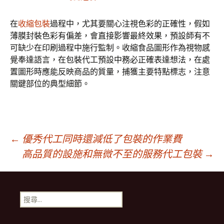
在
收縮包裝
過程中，尤其要關心注視色彩的正確性，假如
薄膜封裝色彩有偏差，會直接影響最終效果，預設師有不
可缺少在印刷過程中施行監制。收縮食品圖形作為視物感
覺奉達語言，在包裝代工預設中務必正確表達想法，在處
置圖形時應能反映商品的質量，捕獲主要特點標志，注意
關鍵部位的典型細節。
文
←
優秀代工同時還減低了包裝的作業費
高品質的設施和無微不至的服務代工包裝
→
章
搜
導
尋
關