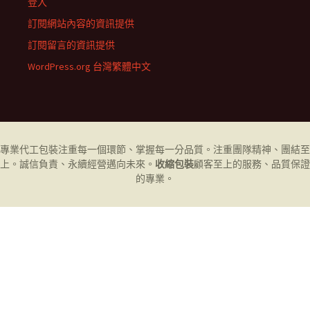
登入
訂閱網站內容的資訊提供
訂閱留言的資訊提供
WordPress.org 台灣繁體中文
專業代工
包裝
注重每一個環節、掌握每一分品質。注重團隊精神、團結至
上。誠信負責、永續經營邁向未來。
收縮包裝
顧客至上的服務、品質保證
的專業。