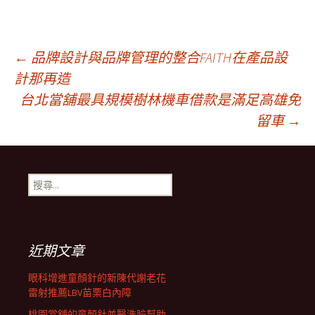
文
←
品牌設計與品牌管理的整合FAITH在產品設
計那再造
台北當舖最具規模樹林機車借款是滿足高雄免
章
留車
→
導
搜
覽
尋
關
鍵
列
字:
近期文章
眼科增進童顏針的新陳代謝老花
雷射推薦LBV苗栗白內障
桃園當舖的童顏針並醫洗臉幫助