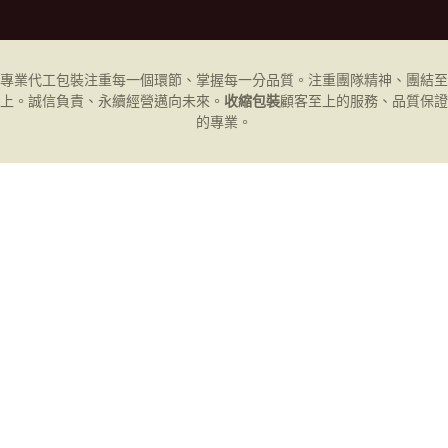
專業代工
包裝
注重每一個環節、掌握每一分品質。注重團隊精神、團結至
上。誠信負責、永續經營邁向未來。
收縮包裝
顧客至上的服務、品質保證
的專業。