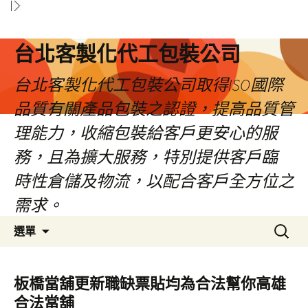
台北客製化代工包裝公司
台北客製化代工包裝公司取得ISO國際
品質有關產品包裝之認證，提高品質管
理能力，收縮包裝給客戶更安心的服
務，且為擴大服務，特別提供客戶臨
時性倉儲及物流，以配合客戶全方位之
需求。
跳
搜
選單
至
尋
內
關
容
鍵
板橋當舖更新職缺票貼均為合法幫你高雄
區
字:
合法當舖