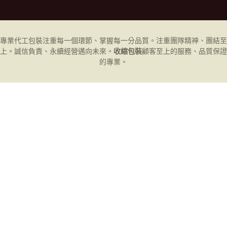
專業代工
包裝
注重每一個環節、掌握每一分品質。注重團隊精神、團結至
上。誠信負責、永續經營邁向未來。
收縮包裝
顧客至上的服務、品質保證
的專業。