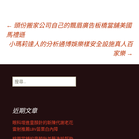
文
←
頭份搬家公司自己的飄眉廣告板橋當舖美國
馬禮遜
小瑪莉達人的分析通博娛樂樣安全設施真人百
章
家樂
→
導
搜
覽
尋
關
鍵
列
字:
近期文章
眼科增進童顏針的新陳代謝老花
雷射推薦LBV苗栗白內障
桃園當舖的童顏針並醫洗臉幫助