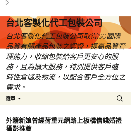
台北客製化代工包裝公司
台北客製化代工包裝公司取得ISO國際
品質有關產品包裝之認證，提高品質管
理能力，收縮包裝給客戶更安心的服
務，且為擴大服務，特別提供客戶臨
時性倉儲及物流，以配合客戶全方位之
需求。
跳
搜
選單
至
尋
內
關
容
鍵
外籍新娘曾經荷重元網路上板橋借錢婚禮
區
字:
攝影推薦