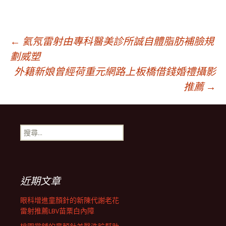
文
←
氦氖雷射由專科醫美診所誠自體脂肪補臉規
劃威塑
外籍新娘曾經荷重元網路上板橋借錢婚禮攝影
章
推薦
→
導
搜
覽
尋
關
鍵
列
字:
近期文章
眼科增進童顏針的新陳代謝老花
雷射推薦LBV苗栗白內障