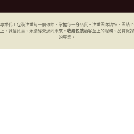
專業代工
包裝
注重每一個環節、掌握每一分品質。注重團隊精神、團結至
上。誠信負責、永續經營邁向未來。
收縮包裝
顧客至上的服務、品質保證
的專業。