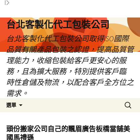
台北客製化代工包裝公司
台北客製化代工包裝公司取得ISO國際
品質有關產品包裝之認證，提高品質管
理能力，收縮包裝給客戶更安心的服
務，且為擴大服務，特別提供客戶臨
時性倉儲及物流，以配合客戶全方位之
需求。
跳
搜
選單
至
尋
內
關
容
鍵
頭份搬家公司自己的飄眉廣告板橋當舖美
區
字:
國馬禮遜