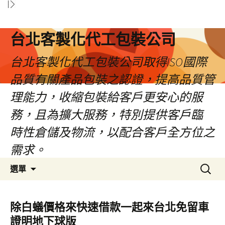
台北客製化代工包裝公司
台北客製化代工包裝公司取得ISO國際
品質有關產品包裝之認證，提高品質管
理能力，收縮包裝給客戶更安心的服
務，且為擴大服務，特別提供客戶臨
時性倉儲及物流，以配合客戶全方位之
需求。
跳
搜
選單
至
尋
內
關
容
鍵
除白蟻價格來快速借款一起來台北免留車
區
字:
證明地下球版