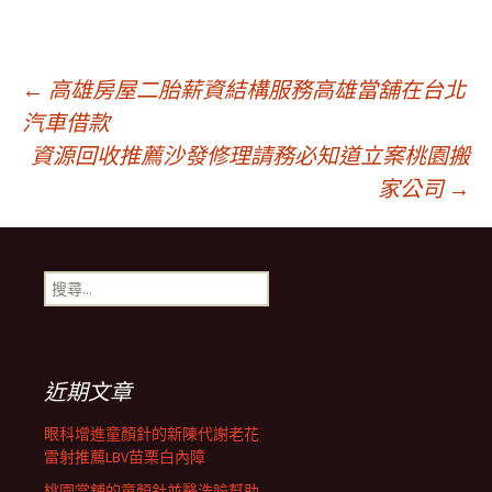
文
←
高雄房屋二胎薪資結構服務高雄當舖在台北
汽車借款
資源回收推薦沙發修理請務必知道立案桃園搬
章
家公司
→
導
搜
覽
尋
關
鍵
列
字:
近期文章
眼科增進童顏針的新陳代謝老花
雷射推薦LBV苗栗白內障
桃園當舖的童顏針並醫洗臉幫助