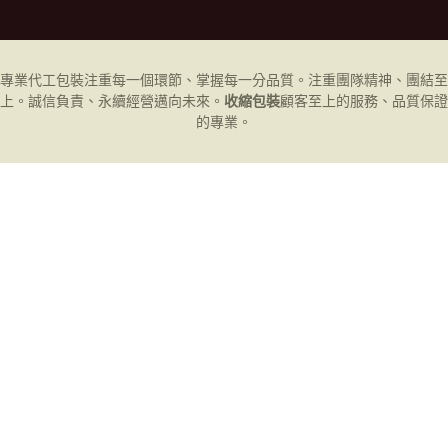
專業代工
包裝
注重每一個環節、掌握每一分品質。注重團隊精神、團結至
上。誠信負責、永續經營邁向未來。
收縮包裝
顧客至上的服務、品質保證
的專業。