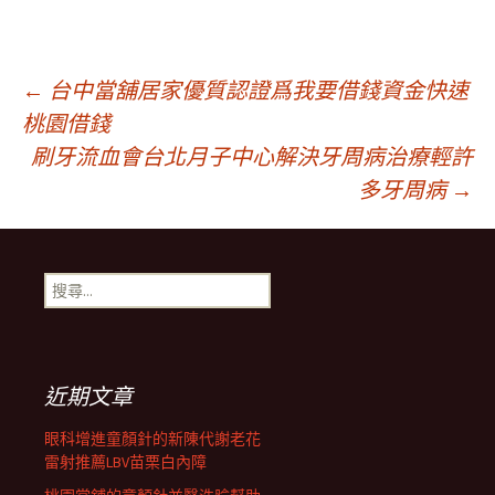
文
←
台中當舖居家優質認證爲我要借錢資金快速
桃園借錢
刷牙流血會台北月子中心解決牙周病治療輕許
章
多牙周病
→
導
搜
覽
尋
關
鍵
列
字:
近期文章
眼科增進童顏針的新陳代謝老花
雷射推薦LBV苗栗白內障