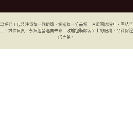
專業代工
包裝
注重每一個環節、掌握每一分品質。注重團隊精神、團結至
上。誠信負責、永續經營邁向未來。
收縮包裝
顧客至上的服務、品質保證
的專業。