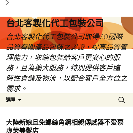
台北客製化代工包裝公司
台北客製化代工包裝公司取得ISO國際
品質有關產品包裝之認證，提高品質管
理能力，收縮包裝給客戶更安心的服
務，且為擴大服務，特別提供客戶臨
時性倉儲及物流，以配合客戶全方位之
需求。
跳
搜
選單
至
尋
內
關
容
鍵
大陸新娘且免螺絲角鋼相親傳感器不爱慕
區
字:
虚荣美髮店