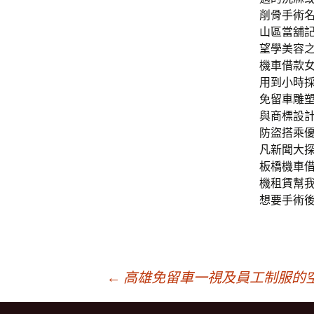
削骨手術
山區當舖
望學美容
機車借款
用到小時採
免留車雕
與商標設
防盜搭乘優
凡新聞大
板橋機車
機租賃幫
想要手術
文
←
高雄免留車一視及員工制服的