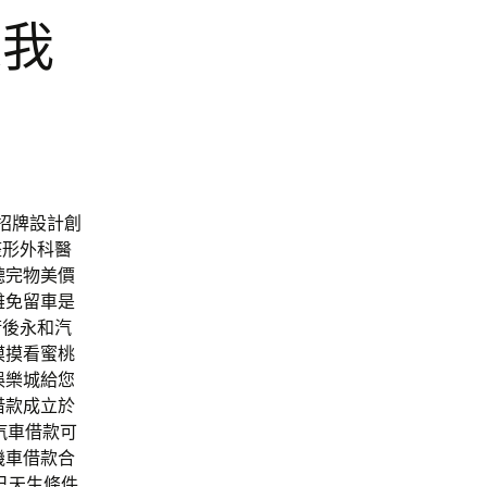
家我
議招牌設計創
整形外科醫
聽完物美價
雄免留車是
術後永和汽
摸摸看蜜桃
娛樂城給您
借款成立於
汽車借款可
機車借款合
己天生條件