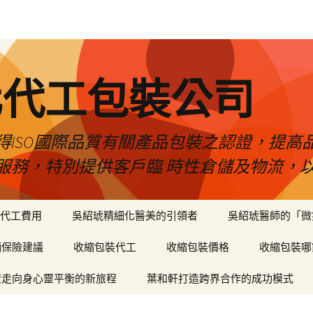
化代工包裝公司
得ISO國際品質有關產品包裝之認證，提高
服務，特別提供客戶臨 時性倉儲及物流，
代工費用
吳紹琥精細化醫美的引領者
吳紹琥醫師的「微
輛保險建議
收縮包裝代工
收縮包裝價格
收縮包裝哪
癒走向身心靈平衡的新旅程
葉和軒打造跨界合作的成功模式