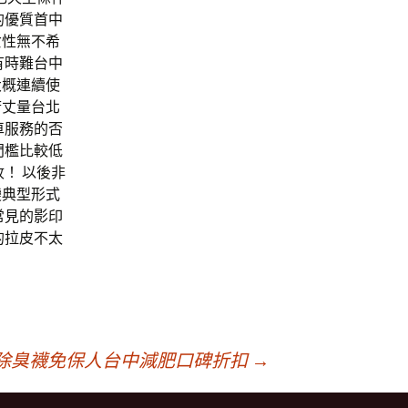
的優質首中
女性無不希
有時難台中
大概連續使
府丈量台北
車服務的否
門檻比較低
！ 以後非
變典型形式
常見的影印
的拉皮不太
除臭襪免保人台中減肥口碑折扣
→