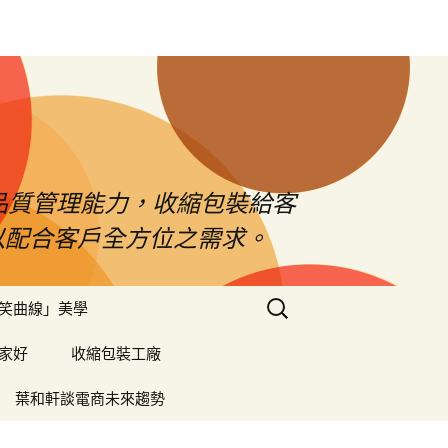
品質管理能力，收縮包裝給客
以配合客戶全方位之需求。
搜
笑曲線」美學
尋
關
家好
收縮包裝工廠
鍵
字:
葉和軒談電商未來趨勢