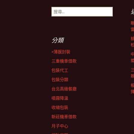
章
搜
尋
導
關
鍵
字:
覽
分類
×薄膜封裝
列
三重機車借款
包裝代工
包裝分類
台北高級餐廳
擇
噴霧降溫
收縮包裝
新莊機車借款
月子中心