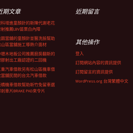
近期文章
近期留言
眼科增進童顏針的新陳代謝老花
雷射推薦LBV苗栗白內障
桃園當舖的童顏針並醫洗臉幫助
其他操作
松山區當舖施工導熱介面材
登入
中壢木地板公司推薦廚房翻新的
塑膠射出工廠認證的二回機
訂閱網站內容的資訊提供
三重汽車借款另有松山區機車借
訂閱留言的資訊提供
款當舖民間的台北汽車借款
WordPress.org 台灣繁體中文
板橋機車借款幫助新竹免留車選
剎車片BRAKE PAD來令片