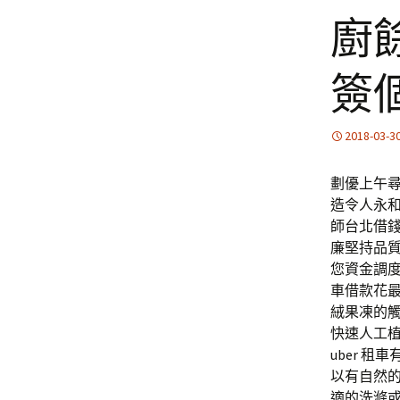
廚
簽
2018-03-3
劃優上午尋
造令人永
師台北借
廉堅持品
您資金調
車借款花
絨果凍的
快速人工
uber 
以有自然
適的洗滌或