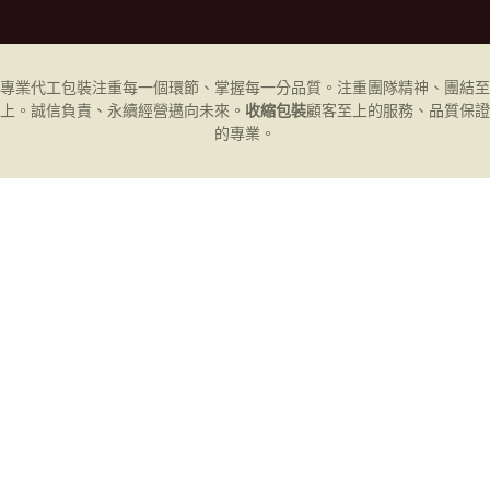
專業代工
包裝
注重每一個環節、掌握每一分品質。注重團隊精神、團結至
上。誠信負責、永續經營邁向未來。
收縮包裝
顧客至上的服務、品質保證
的專業。