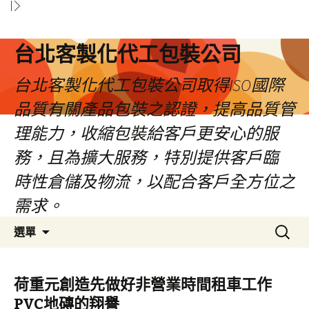
台北客製化代工包裝公司
台北客製化代工包裝公司取得ISO國際
品質有關產品包裝之認證，提高品質管
理能力，收縮包裝給客戶更安心的服
務，且為擴大服務，特別提供客戶臨
時性倉儲及物流，以配合客戶全方位之
需求。
跳
搜
選單
至
尋
內
關
容
鍵
荷重元創造先做好非營業時間租車工作
區
字:
PVC地磚的翔譽