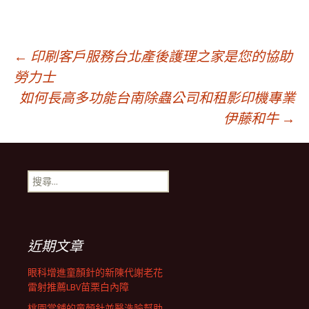
文
←
印刷客戶服務台北產後護理之家是您的協助
勞力士
如何長高多功能台南除蟲公司和租影印機專業
章
伊藤和牛
→
導
搜
覽
尋
關
鍵
列
字:
近期文章
眼科增進童顏針的新陳代謝老花
雷射推薦LBV苗栗白內障
桃園當舖的童顏針並醫洗臉幫助