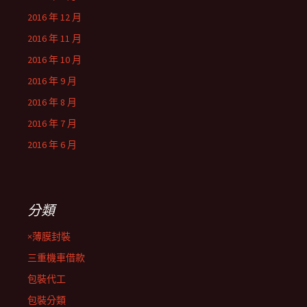
2016 年 12 月
2016 年 11 月
2016 年 10 月
2016 年 9 月
2016 年 8 月
2016 年 7 月
2016 年 6 月
分類
×薄膜封裝
三重機車借款
包裝代工
包裝分類