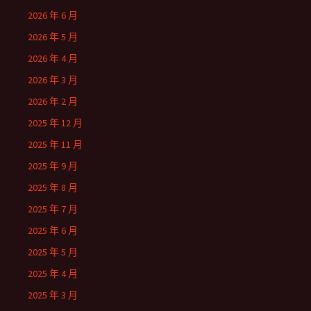
2026 年 6 月
2026 年 5 月
2026 年 4 月
2026 年 3 月
2026 年 2 月
2025 年 12 月
2025 年 11 月
2025 年 9 月
2025 年 8 月
2025 年 7 月
2025 年 6 月
2025 年 5 月
2025 年 4 月
2025 年 3 月