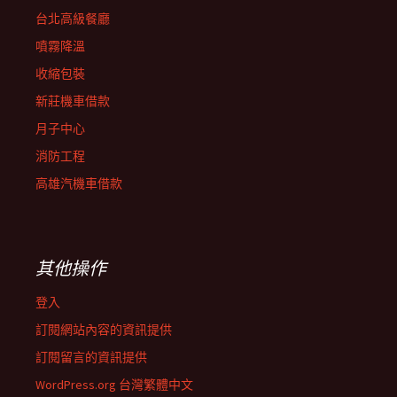
台北高級餐廳
噴霧降溫
收縮包裝
新莊機車借款
月子中心
消防工程
高雄汽機車借款
其他操作
登入
訂閱網站內容的資訊提供
訂閱留言的資訊提供
WordPress.org 台灣繁體中文