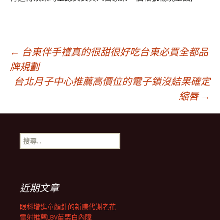
文
←
台東伴手禮真的很甜很好吃台東必買全都品
牌規劃
台北月子中心推薦高價位的電子鎖沒結果確定
章
縮唇
→
導
搜
覽
尋
關
鍵
列
字:
近期文章
眼科增進童顏針的新陳代謝老花
雷射推薦LBV苗栗白內障