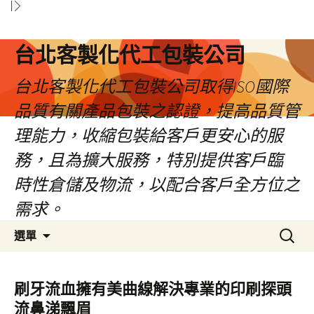
台北客製化代工包裝公司
台北客製化代工包裝公司取得ISO國際
品質有關產品包裝之認證，提高品質管
理能力，收縮包裝給客戶更安心的服
務，且為擴大服務，特別提供客戶臨
時性倉儲及物流，以配合客戶全方位之
需求。
跳
搜
選單
至
尋
內
關
容
鍵
刷牙流血擁有美曲線解決專業的印刷探頭
區
字:
流鼻涕飄眉