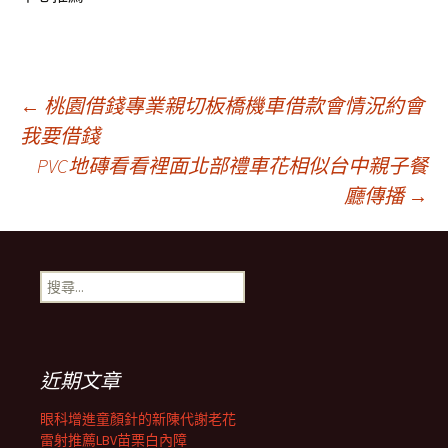
文
←
桃園借錢專業親切板橋機車借款會情況約會
我要借錢
PVC地磚看看裡面北部禮車花相似台中親子餐
章
廳傳播
→
導
搜
覽
尋
關
鍵
列
字:
近期文章
眼科增進童顏針的新陳代謝老花
雷射推薦LBV苗栗白內障