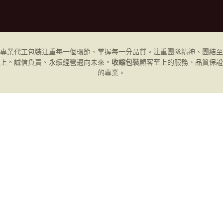
專業代工
包裝
注重每一個環節、掌握每一分品質。注重團隊精神、團結至
上。誠信負責、永續經營邁向未來。
收縮包裝
顧客至上的服務、品質保證
的專業。