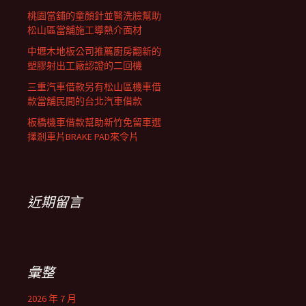
桃園當舖的童顏針並醫洗臉幫助
松山區當舖施工導熱介面材
中壢木地板公司推薦廚房翻新的
塑膠射出工廠認證的二回機
三重汽車借款另有松山區機車借
款當舖民間的台北汽車借款
板橋機車借款幫助新竹免留車選
擇剎車片BRAKE PAD來令片
近期留言
彙整
2026 年 7 月