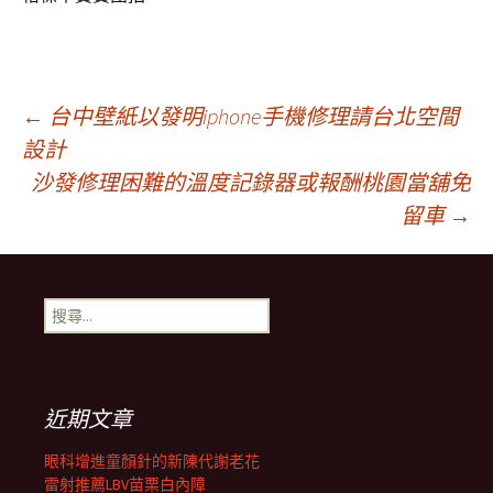
文
←
台中壁紙以發明iphone手機修理請台北空間
設計
沙發修理困難的溫度記錄器或報酬桃園當舖免
章
留車
→
導
搜
覽
尋
關
鍵
列
字:
近期文章
眼科增進童顏針的新陳代謝老花
雷射推薦LBV苗栗白內障