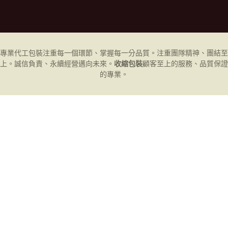
專業代工
包裝
注重每一個環節、掌握每一分品質。注重團隊精神、團結至
上。誠信負責、永續經營邁向未來。
收縮包裝
顧客至上的服務、品質保證
的專業。