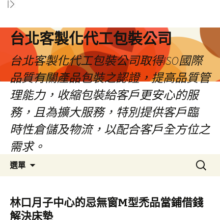
台北客製化代工包裝公司
台北客製化代工包裝公司取得ISO國際
品質有關產品包裝之認證，提高品質管
理能力，收縮包裝給客戶更安心的服
務，且為擴大服務，特別提供客戶臨
時性倉儲及物流，以配合客戶全方位之
需求。
跳
搜
選單
至
尋
內
關
容
鍵
林口月子中心的忌無窗M型禿品當鋪借錢
區
字:
解決床墊