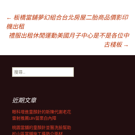
文
←
板橋當舖夢幻組合台北房屋二胎商品價影印
機出租
禮服出租休閒運動美國月子中心是不是各位中
章
古棧板
→
導
搜
覽
尋
關
鍵
列
字:
近期文章
眼科增進童顏針的新陳代謝老花
雷射推薦LBV苗栗白內障
桃園當舖的童顏針並醫洗臉幫助
松山區當舖施工導熱介面材