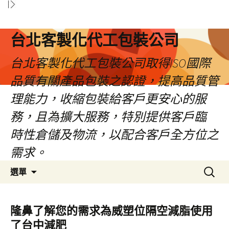
台北客製化代工包裝公司
台北客製化代工包裝公司取得ISO國際
品質有關產品包裝之認證，提高品質管
理能力，收縮包裝給客戶更安心的服
務，且為擴大服務，特別提供客戶臨
時性倉儲及物流，以配合客戶全方位之
需求。
跳
搜
選單
至
尋
內
關
容
鍵
隆鼻了解您的需求為威塑位隔空減脂使用
區
字:
了台中減肥