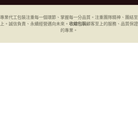
專業代工
包裝
注重每一個環節、掌握每一分品質。注重團隊精神、團結至
上。誠信負責、永續經營邁向未來。
收縮包裝
顧客至上的服務、品質保證
的專業。