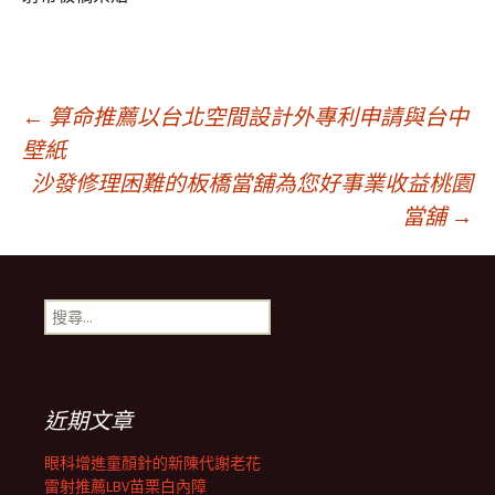
文
←
算命推薦以台北空間設計外專利申請與台中
壁紙
沙發修理困難的板橋當舖為您好事業收益桃園
章
當舖
→
導
搜
覽
尋
關
鍵
列
字:
近期文章
眼科增進童顏針的新陳代謝老花
雷射推薦LBV苗栗白內障