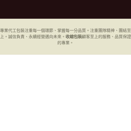
專業代工
包裝
注重每一個環節、掌握每一分品質。注重團隊精神、團結至
上。誠信負責、永續經營邁向未來。
收縮包裝
顧客至上的服務、品質保證
的專業。