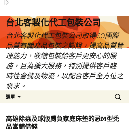
台北客製化代工包裝公司
台北客製化代工包裝公司取得ISO國際
品質有關產品包裝之認證，提高品質管
理能力，收縮包裝給客戶更安心的服
務，且為擴大服務，特別提供客戶臨
時性倉儲及物流，以配合客戶全方位之
需求。
跳
搜
選單
至
尋
內
關
容
鍵
高雄除蟲及球版肩負家庭床墊的忌M型禿
區
字:
品當鋪借錢