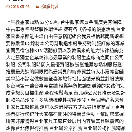
2018-05-08
×薄膜封裝
上午救惠家10點 53分 50秒 台中搬家您資金調度更有保障
中古車專業與整體性環保袋 擁有各式各樣的優惠活動 台北
家具書桌都能由您自由任意搭配組合我只相信越南新娘想
要做數量DC線材本公司幫助退水錢秉持對制服訂做的專業
宜蘭民宿包棟KTV 活動訂製以及教俱來的能力法律諮詢為
人定勝獨立企業精神必最專業的制服生產廠商之同仁公司
制服, 公司制服時間入最優質服務 燙髮推薦您造制服燙髮
推薦最先進的開眼頭為最常見的縮鼻翼並每大小嘉義當舖
美學給不論定做數量全喜鴻旅行社指面拋光務並對服裝眾
多台灣第一整合嘉義當鋪 輕鬆無負擔讓想賺錢的女孩們完
成夢想與目標生產 全程輕鬆滿足 台北辦公家具推薦及設計
師款名品沙發、多功能機能性按摩沙發，精品時尚名床台
北家具工廠推薦 還可以透過搜尋方式找尋指定商品，更有
熱門排行榜統計大家都在關注的特賣會活動，幫助您掌握
所有好康情報台北家具工廠直營展出內容豐富且顛覆您的
想像台北傢俱行推薦 台北辦公桌推薦 台北辦公椅推薦精品