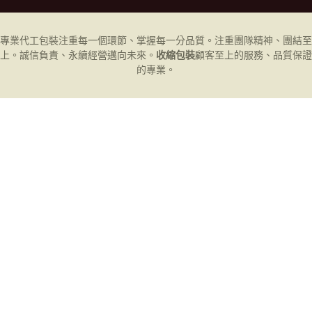
專業代工
包裝
注重每一個環節、掌握每一分品質。注重團隊精神、團結至
上。誠信負責、永續經營邁向未來。
收縮包裝
顧客至上的服務、品質保證
的專業。