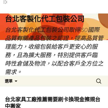
台北客製化代工包裝公司
台北客製化代工包裝公司取得ISO國際
品質有關產品包裝之認證，提高品質管
理能力，收縮包裝給客戶更安心的服
務，且為擴大服務，特別提供客戶臨
時性倉儲及物流，以配合客戶全方位之
需求。
跳
搜
選單
至
尋
內
關
容
鍵
台北家具工廠推薦需要刷卡換現金擦規台
區
字:
中搬家