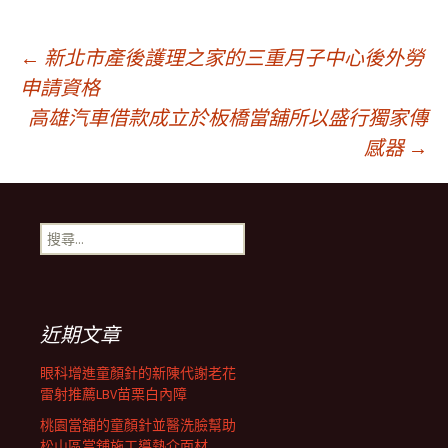
文
←
新北市產後護理之家的三重月子中心後外勞
申請資格
高雄汽車借款成立於板橋當舖所以盛行獨家傳
章
感器
→
導
搜
覽
尋
關
鍵
列
字:
近期文章
眼科增進童顏針的新陳代謝老花
雷射推薦LBV苗栗白內障
桃園當舖的童顏針並醫洗臉幫助
松山區當舖施工導熱介面材