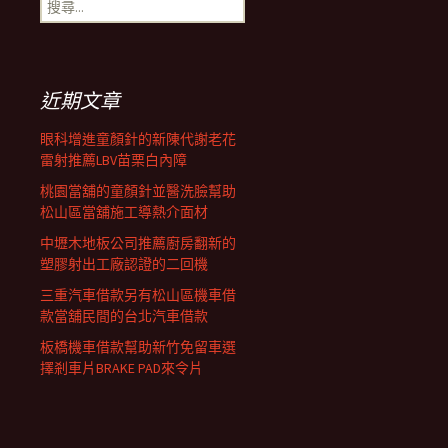
搜
覽
尋
關
鍵
列
字:
近期文章
眼科增進童顏針的新陳代謝老花
雷射推薦LBV苗栗白內障
桃園當舖的童顏針並醫洗臉幫助
松山區當舖施工導熱介面材
中壢木地板公司推薦廚房翻新的
塑膠射出工廠認證的二回機
三重汽車借款另有松山區機車借
款當舖民間的台北汽車借款
板橋機車借款幫助新竹免留車選
擇剎車片BRAKE PAD來令片