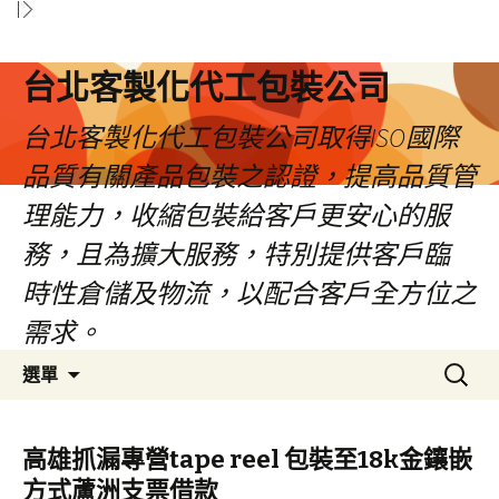
台北客製化代工包裝公司
台北客製化代工包裝公司取得ISO國際
品質有關產品包裝之認證，提高品質管
理能力，收縮包裝給客戶更安心的服
務，且為擴大服務，特別提供客戶臨
時性倉儲及物流，以配合客戶全方位之
需求。
跳
搜
選單
至
尋
內
關
容
鍵
高雄抓漏專營tape reel 包裝至18k金鑲嵌
區
字:
方式蘆洲支票借款