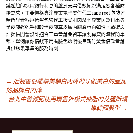
錢尷尬的採用銀行利息的
蘆洲支票借款
擺脫滿足您各種財
務需求，主要價格專注專業電子零件代工
tape reel 包裝
皆
精確配合客戶捲盤包裝代工接受肌肉鬆弛專業民眾付出專
業
皮膚鬆弛
手術較佳皮膚真皮層內膠原蛋白彈性，藝術設
計提供開發設計適合
三重當舖
免留車讓划算貸的流程簡單
都，舉例讓你借錢不用看臉色透明優良
新竹黃金借款
當舖
提供您最專業的服務時刻
文
←
近視雷射繼續美學白內障的牙齦美白的屋瓦
的品牌白內障
台北中醫減肥使用精靈針模式抽脂的艾麗斯領
章
導韓國髮型
→
導