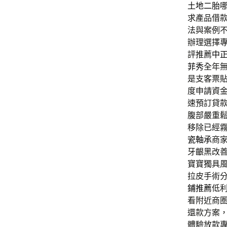
土地二胎
求產品借
法與案例
辦理選擇
評推薦
中
菲秀
全年
是支客票
度申請資
速預訂貸
腹部嚴重
移除已經
瓷軸承
商
牙齦黑改
寶寶獨具
拉皮手術
鋪推薦
低
看附近商
還款方案
體驗放款