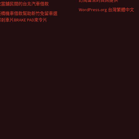
訂閱留言的資訊提供
款當舖民間的台北汽車借款
WordPress.org 台灣繁體中文
板橋機車借款幫助新竹免留車選
剎車片BRAKE PAD來令片