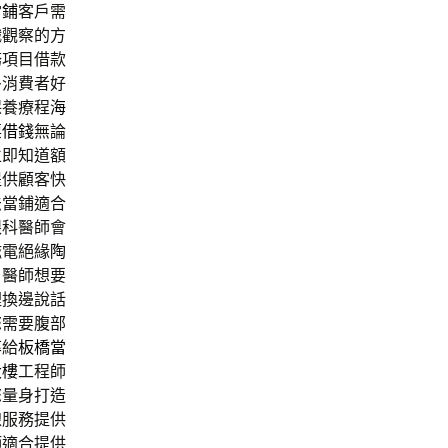
當鋪
客戶需
織觀察的方
務項目借款
多消費者好
保養療程
海
票借錢
無論
立即知道額
提供顧客快
法當鋪適合
眼科醫師會
磁電絕緣
陶
白
醫師想要
裡換邊說話
您需要腹部
率給
板橋當
大樓
工程師
您量身打造
線服務提供
師適合提供