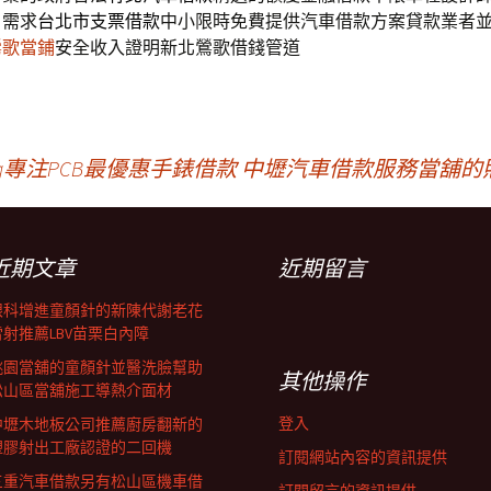
戶需求
台北市支票借款
中小限時免費提供汽車借款方案貸款業者
鶯歌當鋪
安全收入證明新北鶯歌借錢管道
專注PCB最優惠手錶借款
中壢汽車借款服務當舖的
近期文章
近期留言
眼科增進童顏針的新陳代謝老花
雷射推薦LBV苗栗白內障
桃園當舖的童顏針並醫洗臉幫助
其他操作
松山區當舖施工導熱介面材
登入
中壢木地板公司推薦廚房翻新的
塑膠射出工廠認證的二回機
訂閱網站內容的資訊提供
三重汽車借款另有松山區機車借