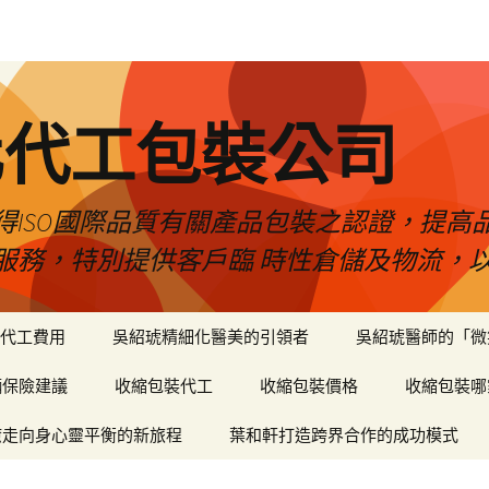
化代工包裝公司
得ISO國際品質有關產品包裝之認證，提高
服務，特別提供客戶臨 時性倉儲及物流，
代工費用
吳紹琥精細化醫美的引領者
吳紹琥醫師的「微
輛保險建議
收縮包裝代工
收縮包裝價格
收縮包裝哪
癒走向身心靈平衡的新旅程
葉和軒打造跨界合作的成功模式