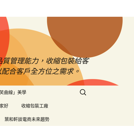
品質管理能力，收縮包裝給客
以配合客戶全方位之需求。
搜
笑曲線」美學
尋
關
家好
收縮包裝工廠
鍵
字:
葉和軒談電商未來趨勢