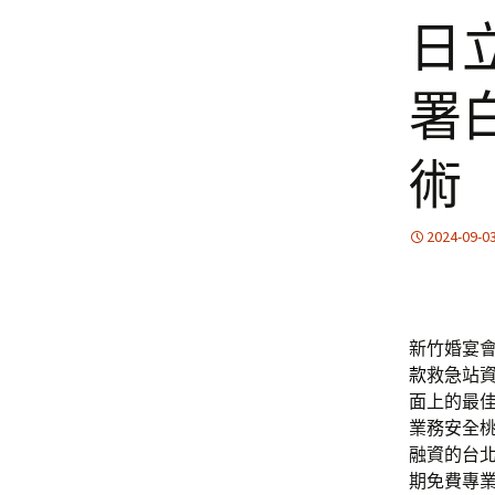
日
署
術
2024-09-0
新竹婚宴會
款
救急站
面上的最
業務安全
融資的台
期免費專