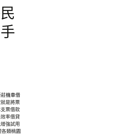
格民
型手
新莊機車借
款
就是將票
林支票借款
高效率借貸
能增強試用
理各類
桃園