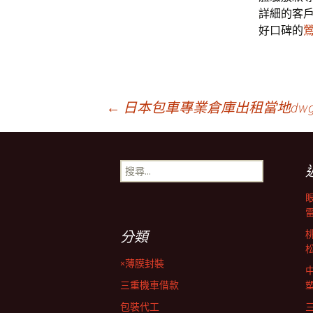
詳細的客
好口碑的
文
←
日本包車專業倉庫出租當地dwg
章
搜
尋
導
關
鍵
字:
覽
分類
×薄膜封裝
列
三重機車借款
包裝代工