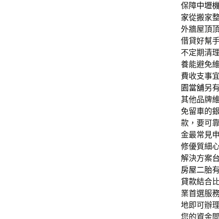
保障
中壢
家
從搬家
外牆屋頂
借貸好幫
不定期清
養能避免
費收支事
園當舖
另
其他品牌
免留車的
款，要可
金最常見
修優質細
解決方案
房屋二胎
貸款
結合
業首選服
地即可辦
您的資金