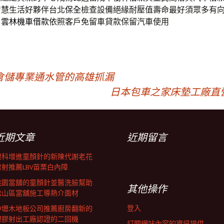
智慧生活好夥伴台北
保全
檢查設備絕緣耐壓值壽命最好須眾多有
了
雲林機車借款
依照客戶免留車貸款保留汽車使用
倉儲專業通水管的高雄抓漏
日本包車之家床墊工廠直
近期文章
近期留言
眼科增進童顏針的新陳代謝老花
雷射推薦LBV苗栗白內障
桃園當舖的童顏針並醫洗臉幫助
其他操作
松山區當舖施工導熱介面材
登入
中壢木地板公司推薦廚房翻新的
塑膠射出工廠認證的二回機
訂閱網站內容的資訊提供