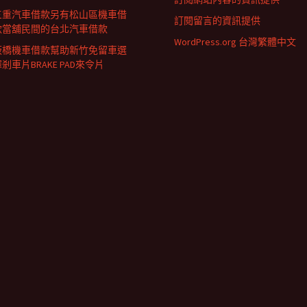
三重汽車借款另有松山區機車借
訂閱留言的資訊提供
款當舖民間的台北汽車借款
WordPress.org 台灣繁體中文
板橋機車借款幫助新竹免留車選
剎車片BRAKE PAD來令片