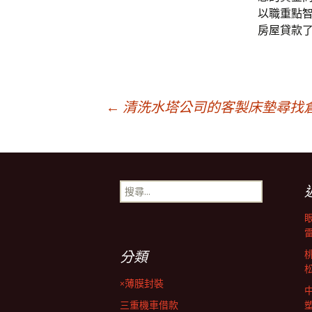
以職重點
房屋貸款
文
←
清洗水塔公司的客製床墊尋找
章
搜
導
尋
關
鍵
覽
字:
分類
列
×薄膜封裝
三重機車借款