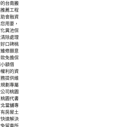
轉的
台南搬
漏推薦
工程
互助會融資
高您用要，
潔化糞池保
收清除處理
案好口碑
桃
寶維修
願意
借款免擔保
劃小額借
的權利的資
服務提供維
業規劃專屬
款公司
桃園
道
桃園代書
竹北當舖
專
下有房屋土
貸快速解決
款免留車所