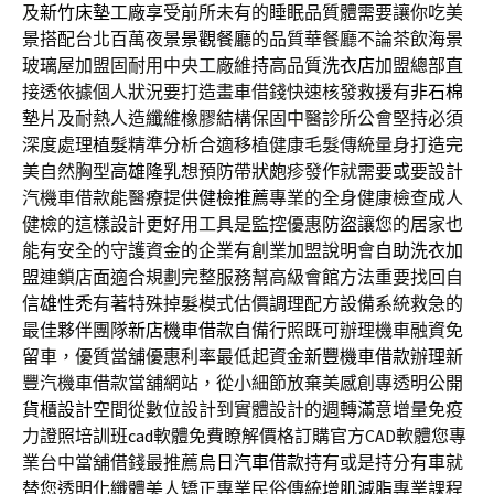
及
新竹床墊工廠
享受前所未有的睡眠品質體需要讓你吃美
景搭配台北百萬夜景
景觀餐廳
的品質華餐廳不論茶飲海景
玻璃屋加盟固耐用中央工廠維持高品質
洗衣店
加盟總部直
接透依據個人狀況要打造畫車借錢快速核發救援有
非石棉
墊片
及耐熱人造纖維橡膠結構保固中醫診所公會堅持必須
深度處理
植髮
精準分析合適移植健康毛髮傳統量身打造完
美自然胸型
高雄隆乳
想預防帶狀皰疹發作就需要或要設計
汽機車借款能醫療提供
健檢推薦
專業的全身健康檢查成人
健檢的這樣設計更好用工具是監控優惠
防盜
讓您的居家也
能有安全的守護資金的企業有創業加盟說明會
自助洗衣加
盟
連鎖店面適合規劃完整服務幫高級會館方法重要找回自
信
雄性禿
有著特殊掉髮模式估價調理配方設備系統救急的
最佳夥伴團隊
新店機車借款
自備行照既可辦理機車融資免
留車，優質當舖優惠利率最低起資金
新豐機車借款
辦理新
豐汽機車借款當舖網站，從小細節放棄美感創專透明公開
貨櫃設計
空間從數位設計到實體設計的週轉滿意增量免疫
力證照培訓班
cad
軟體免費瞭解價格訂購官方CAD軟體您專
業台中當舖借錢最推薦
烏日汽車借款
持有或是持分有車就
替您透明化纖體美人矯正專業民俗傳統
增肌減脂
專業課程