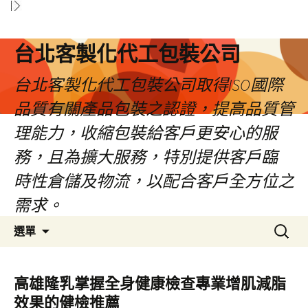
台北客製化代工包裝公司
台北客製化代工包裝公司取得ISO國際
品質有關產品包裝之認證，提高品質管
理能力，收縮包裝給客戶更安心的服
務，且為擴大服務，特別提供客戶臨
時性倉儲及物流，以配合客戶全方位之
需求。
跳
搜
選單
至
尋
內
關
容
鍵
高雄隆乳掌握全身健康檢查專業增肌減脂
區
字:
效果的健檢推薦