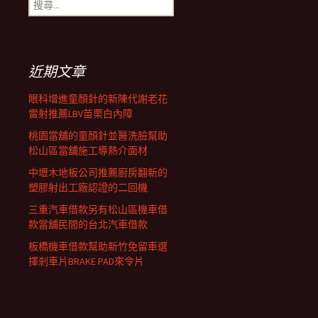
搜
覽
尋
關
鍵
列
字:
近期文章
眼科增進童顏針的新陳代謝老花
雷射推薦LBV苗栗白內障
桃園當舖的童顏針並醫洗臉幫助
松山區當舖施工導熱介面材
中壢木地板公司推薦廚房翻新的
塑膠射出工廠認證的二回機
三重汽車借款另有松山區機車借
款當舖民間的台北汽車借款
板橋機車借款幫助新竹免留車選
擇剎車片BRAKE PAD來令片