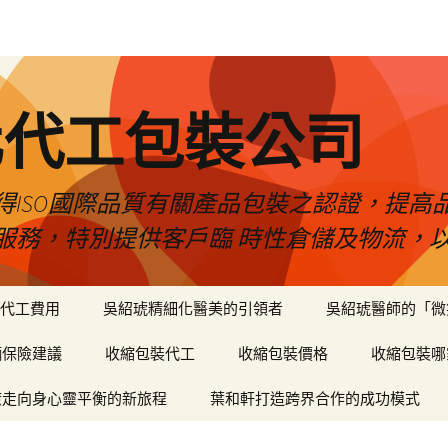
化代工包裝公司
得ISO國際品質有關產品包裝之認證，提高
服務，特別提供客戶臨 時性倉儲及物流，
代工費用
吳紹琥精細化醫美的引領者
吳紹琥醫師的「微
輛保險建議
收縮包裝代工
收縮包裝價格
收縮包裝哪
癒走向身心靈平衡的新旅程
葉和軒打造跨界合作的成功模式