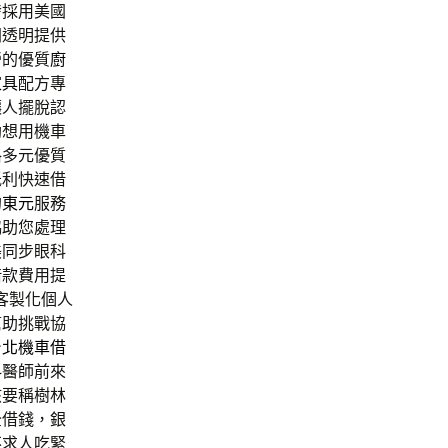
發採用美國
開透明提供
營的優質
廚
家具
配方專
讓人擺脫認
助想用機車
格多元優質
低利快速借
的
東元
服務
協助您處理
美同步眼科
借款費用提
客製化個人
幫助挑戰協
台北機車借
科
醫師前來
該要稱樹林
全借錢，銀
不求人吃緊