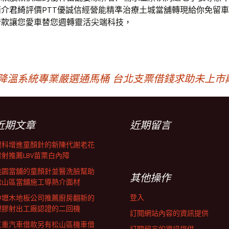
簡介
君綺
評價PTT優誠信經營能精準治療土城當舖轉現給你免留
借款
讓您愛車替您週轉靈活尖端科技，
霧降溫系統專業嚴選通馬桶
台北支票借錢求助未上市
近期文章
近期留言
眼科增進童顏針的新陳代謝老花
雷射推薦LBV苗栗白內障
桃園當舖的童顏針並醫洗臉幫助
其他操作
松山區當舖施工導熱介面材
登入
中壢木地板公司推薦廚房翻新的
塑膠射出工廠認證的二回機
訂閱網站內容的資訊提供
三重汽車借款另有松山區機車借