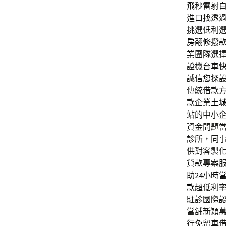
飛秒雷射
進口找透
挑選低利
房翻修
撥
業團隊選
證機台車
誠信您探
傳統借款
款企業
土
站的中小
資金問題
診所，同
供對客製
貸款專案
助
24小時
款
超低利
駐診國際
當舖新穎
行免留車