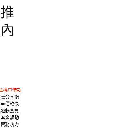
燈推
白內
華機車借款
推薦分享指
您車借款快
鬆還款無負
方案金額
動
科
實務功力