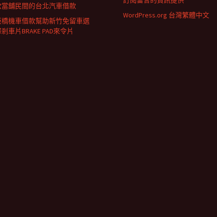
訂閱留言的資訊提供
款當舖民間的台北汽車借款
WordPress.org 台灣繁體中文
板橋機車借款幫助新竹免留車選
剎車片BRAKE PAD來令片