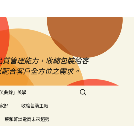
品質管理能力，收縮包裝給客
以配合客戶全方位之需求。
搜
笑曲線」美學
尋
關
家好
收縮包裝工廠
鍵
字:
葉和軒談電商未來趨勢