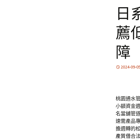
日
薦
障
2024-09-0
桃園通水管技
小額資金
名當舖管道
速需產品
擔週轉的
產質借
合