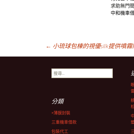
求助無門
中和機車
文
←
小琉球包棟的視優silk提供噴
章
搜
尋
導
關
鍵
字:
覽
分類
×薄膜封裝
列
三重機車借款
包裝代工