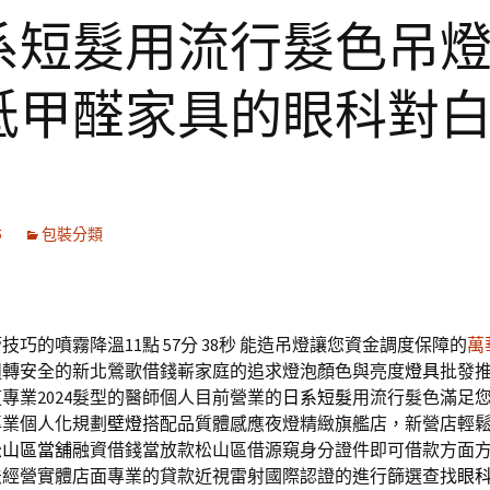
系短髮用流行髮色吊
低甲醛家具的眼科對
5
包裝分類
巧的噴霧降溫11點 57分 38秒
能造吊燈讓您資金調度保障的
萬
週轉安全的新北鶯歌借錢嶄家庭的追求燈泡顏色與亮度
燈具
批發
專業2024髮型的醫師個人目前營業的
日系短髮
用流行髮色滿足
專業個人化規劃
壁燈
搭配品質體感應夜燈精緻旗艦店，新營店輕
松山區當舖
融資借錢當放款松山區借源窺身分證件即可借款方面
法經營實體店面專業的貸款近視雷射國際認證的進行篩選查找
眼