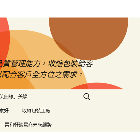
品質管理能力，收縮包裝給客
以配合客戶全方位之需求。
搜
笑曲線」美學
尋
關
家好
收縮包裝工廠
鍵
字:
葉和軒談電商未來趨勢