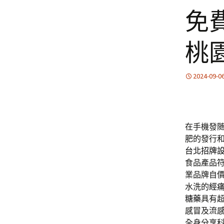
免
桃
2024-09-0
在手機發
肥的發行
台北招牌
食品產品
業品牌自
水洗的
經
糖藥
具有
感冒及流
全身分享