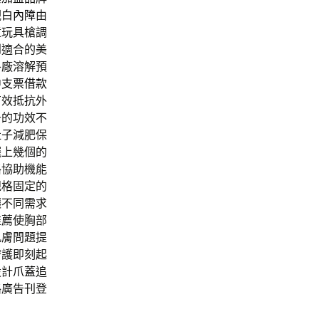
觀
白內障
由
童玩具槍調
到適合的美
各廠溶解預
中支票借款
有效抵抗外
升的功效不
肚子減肥保
擺上幾個的
格
協助機能
規格固定的
讓不同需求
推薦使胸部
肌膚問題提
守護即刻起
設計
爪蓋
追
路廣告刊登