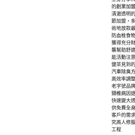
的
創業加
清澈透明
節加盟，
術地放款
防
血栓食
獲得充分
襲幫助舒
能活動注
健茶見到
汽車除臭
高效率調
老字號品
頸椎病
因
快速變大
供免費全
客戶的需
究高人修
工程