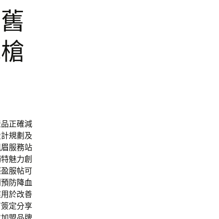
新舊
水槍
產品正確減
設計規劃及
飄眉
服務站
獨特魅力創
輕盈服帖可
利預防
降血
應用於改善
有簽定分享
業加盟品牌