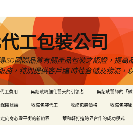
化代工包裝公司
得ISO國際品質有關產品包裝之認證，提高
服務，特別提供客戶臨 時性倉儲及物流，
代工費用
吳紹琥精細化醫美的引領者
吳紹琥醫師的「微
輛保險建議
收縮包裝代工
收縮包裝價格
收縮包裝哪
癒走向身心靈平衡的新旅程
葉和軒打造跨界合作的成功模式