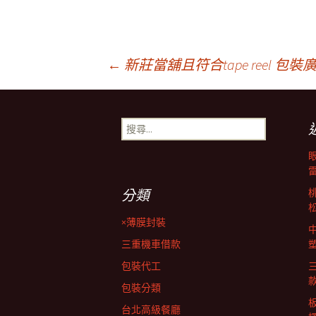
文
←
新莊當舖且符合tape reel 包
章
搜
尋
導
關
鍵
字:
覽
分類
×薄膜封裝
列
三重機車借款
包裝代工
包裝分類
台北高級餐廳