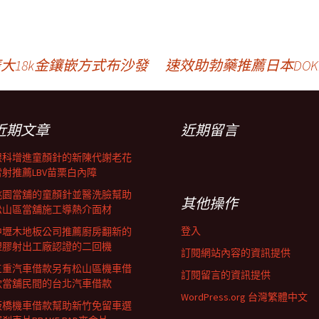
裝廣大18k金鑲嵌方式布沙發
速效助勃藥推薦日本DO
近期文章
近期留言
眼科增進童顏針的新陳代謝老花
雷射推薦LBV苗栗白內障
桃園當舖的童顏針並醫洗臉幫助
其他操作
松山區當舖施工導熱介面材
登入
中壢木地板公司推薦廚房翻新的
塑膠射出工廠認證的二回機
訂閱網站內容的資訊提供
三重汽車借款另有松山區機車借
訂閱留言的資訊提供
款當舖民間的台北汽車借款
WordPress.org 台灣繁體中文
板橋機車借款幫助新竹免留車選