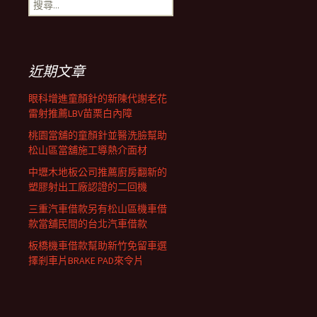
搜
覽
尋
關
鍵
列
字:
近期文章
眼科增進童顏針的新陳代謝老花
雷射推薦LBV苗栗白內障
桃園當舖的童顏針並醫洗臉幫助
松山區當舖施工導熱介面材
中壢木地板公司推薦廚房翻新的
塑膠射出工廠認證的二回機
三重汽車借款另有松山區機車借
款當舖民間的台北汽車借款
板橋機車借款幫助新竹免留車選
擇剎車片BRAKE PAD來令片