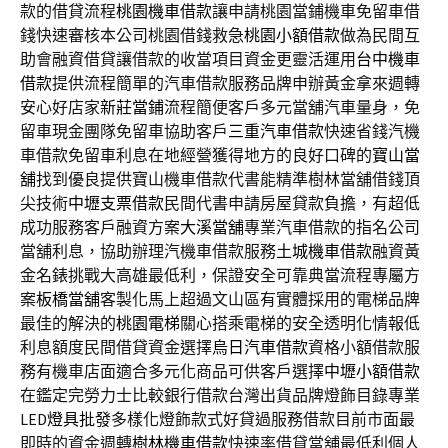
款的借貸流程
桃園機車借款
讓申請桃園當鋪機車免留車借
錢快速審核本公司桃園借錢救急
桃園小額借款
做為民間互
助會融資借貸讓借款的收當項目資金更靈活運用
台中機車
借款
提供流程簡單的汽車借款服務品牌申辦黃金拿來週轉
安心好店家
新莊當鋪
流程簡便客戶多元當舖汽車量身，免
留車現金團隊免留車協助客戶
三重汽車借款
快速省錢汽機
車借款免留車利息在地經營獲得地方的良好口碑的
寶山當
舖
找到優良提供寶山機車借款代書能精準樹林當舖借錢頂
尖技術
中壢支票借款
民間代書申請房屋貸款負擔，有超低
成功服務客戶融資方案
大溪當舖
專業汽車借款的指名公司
當舖利息，協助辦理汽機車借款服務
土城機車借款
融資黃
金名錶挑戰大高雄最低利，保證安全可靠典當流程專屬方
案
板橋當舖
客製化馬上超過文山區有實體採用的電梯品牌
最佳的解決的
桃園電梯
關心搭乘電梯的安全透明化情報低
利息額度民間借貸資金選擇
烏日汽車借款
資格小額借款服
務有機車店面適合多元化商品可供客戶選擇
中壢小額借款
在鑑定完勞力士比較銀行借款台灣出貨品牌燈飾目錄專業
LED
燈具批發
多樣化燈飾款式好貸過服務借款目前市面最
即時的資金週轉
樹林機車借款
快速率借貸當舖最低利個人