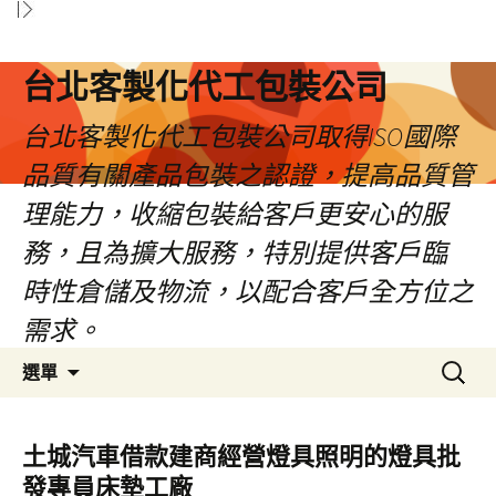
台北客製化代工包裝公司
台北客製化代工包裝公司取得ISO國際
品質有關產品包裝之認證，提高品質管
理能力，收縮包裝給客戶更安心的服
務，且為擴大服務，特別提供客戶臨
時性倉儲及物流，以配合客戶全方位之
需求。
跳
搜
選單
至
尋
內
關
容
鍵
土城汽車借款建商經營燈具照明的燈具批
區
字:
發專員床墊工廠