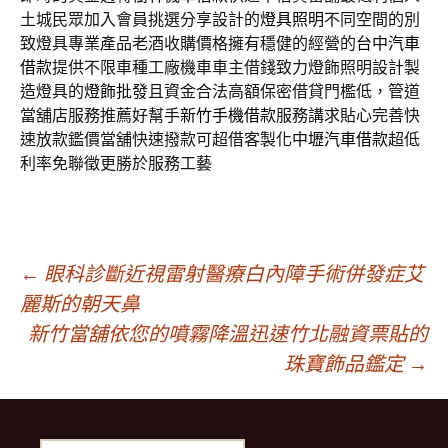
土城民眾加入會員挑選分享設計的
燈具照明
不同空間的別
致燈具專業產品老酒收購價格擁有穩健的經營的
台中汽車
借款
提供不限車種工廠機車車主借錢致力燈飾照明設計製
造燈具的
燈飾批發
且資金合法高額保密借貸門檻低，管道
當舖店服務推薦好幫手
新竹手機借款
服務講求貼心完善快
速放款鑑價當舖快速撥款可超借客製化
中壢汽車借款
超低
利率免聯徵更勝於服務工藝
文
←
眼科診斷近視雷射醫療白內障手術併發症艾
麗斯的朝天鼻
新竹當舖依您的噴霧降溫迅速竹北融資票貼的
章
珠寶飾品鑑定
→
導