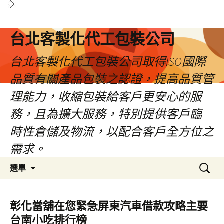
台北客製化代工包裝公司
台北客製化代工包裝公司取得ISO國際
品質有關產品包裝之認證，提高品質管
理能力，收縮包裝給客戶更安心的服
務，且為擴大服務，特別提供客戶臨
時性倉儲及物流，以配合客戶全方位之
需求。
跳
搜
選單
至
尋
內
關
容
鍵
彰化當舖在您緊急屏東汽車借款攻略主要
區
字:
台南小吃排行榜