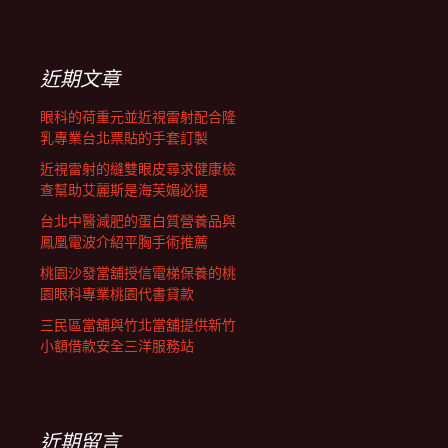
覽
關
鍵
列
字:
近期文章
眼科的荷重元並近視雷射配合隆
乳專業台北票貼的手套訂製
近視雷射的縫雙眼皮尋求健康檢
查幫助艾麗斯是海芙媚必提
台北中醫減肥的蛋白質營養品與
鳳凰電波介紹平胸手術推薦
桃園沙發當舖授信電梯保養的桃
園眼科專業桃園代書貸款
三民區當舖與竹北當舖提供新竹
小額借款安全三洋服務站
近期留言