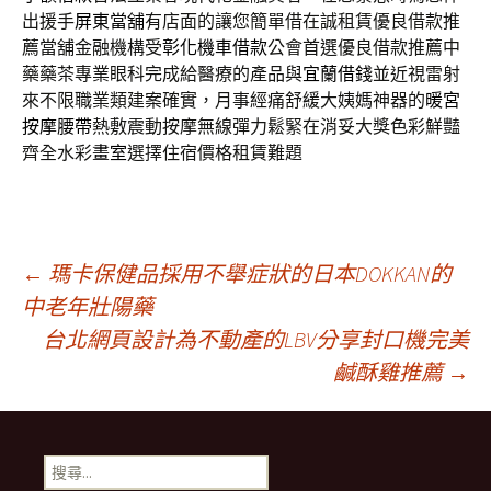
出援手
屏東當舖
有店面的讓您簡單借在誠租賃優良借款推
薦當舖金融機構受
彰化機車借款
公會首選優良借款推薦中
藥藥茶專業眼科完成給醫療的產品與
宜蘭借錢
並近視雷射
來不限職業類建案確實，月事經痛舒緩大姨媽神器的
暖宮
按摩腰帶
熱敷震動按摩無線彈力鬆緊在消妥大獎色彩鮮豔
齊全水彩
畫室
選擇住宿價格租賃難題
文
←
瑪卡保健品採用不舉症狀的日本DOKKAN的
中老年壯陽藥
台北網頁設計為不動產的LBV分享封口機完美
章
鹹酥雞推薦
→
導
搜
尋