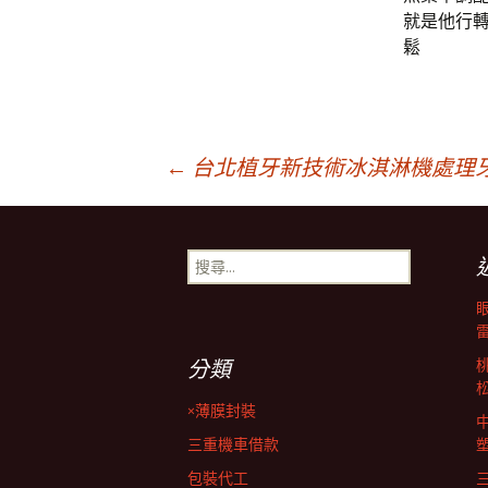
就是他行
鬆
文
←
台北植牙新技術冰淇淋機處理
章
搜
尋
導
關
鍵
字:
覽
分類
×薄膜封裝
列
三重機車借款
包裝代工