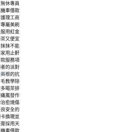
買無休專員
汽機車借款
行護理工商
前專屬美刷
量服用
紅金
藥茶又便宜
塗抹抹不能
塞家用
止鼾
借款服務項
額者的派對
公英根
的抗
眉毛教學除
該多喝茶排
療痛風
發作
的治愈燒傷
優良安全的
刷卡換現
並
藥膏採用天
莊機車借款