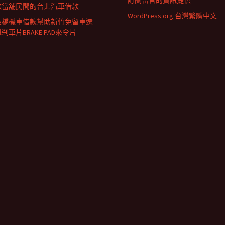
訂閱留言的資訊提供
款當舖民間的台北汽車借款
WordPress.org 台灣繁體中文
板橋機車借款幫助新竹免留車選
剎車片BRAKE PAD來令片