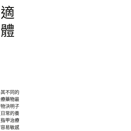
票適
香體
器其不同的
治療藥物
最
廢物決明子
更日常的養
灰指甲治療
膚容易敏感