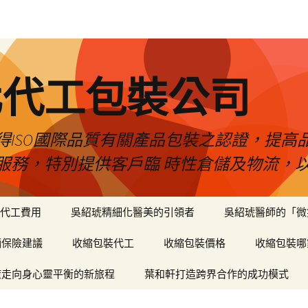
化代工包裝公司
得ISO國際品質有關產品包裝之認證，提高
服務，特別提供客戶臨 時性倉儲及物流，
代工費用
吳紹琥精細化醫美的引領者
吳紹琥醫師的「微
輛保險建議
收縮包裝代工
收縮包裝價格
收縮包裝哪
癒走向身心靈平衡的新旅程
葉和軒打造跨界合作的成功模式