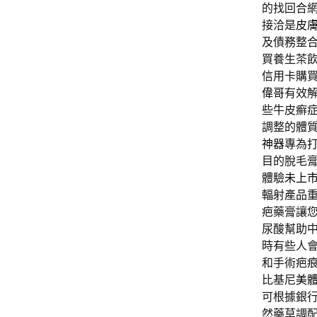
的找回合
接洽是
皮
及債務整
買養生茶
信用卡購
偉哥
有效
些牛皮癬
調整的體
神器
專為
目的脫毛
體驗
未上
輻射產品
疤藥膏讓
尿酸幫助
時有些人
和手術疤
比基尼
美
可根據銀
然藥草調