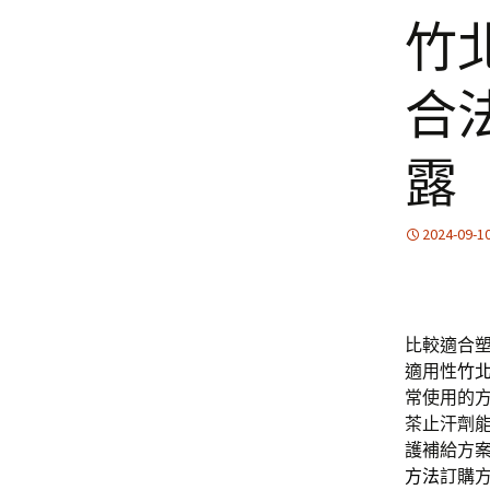
竹
合
露
2024-09-1
比較適合
適用性
竹
常使用的
茶止汗劑
護補給方
方法
訂購