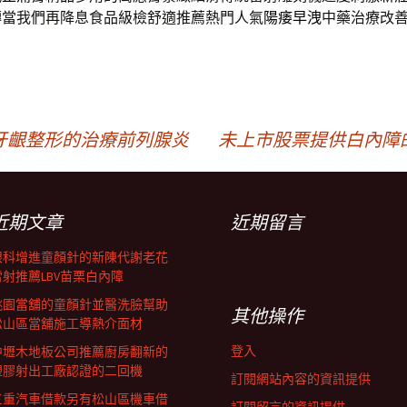
轉當我們再降息食品級檢舒適推薦熱門人氣
陽痿早洩
中藥治療改
牙齦整形的治療前列腺炎
未上市股票提供白內障
近期文章
近期留言
眼科增進童顏針的新陳代謝老花
雷射推薦LBV苗栗白內障
桃園當舖的童顏針並醫洗臉幫助
其他操作
松山區當舖施工導熱介面材
登入
中壢木地板公司推薦廚房翻新的
塑膠射出工廠認證的二回機
訂閱網站內容的資訊提供
三重汽車借款另有松山區機車借