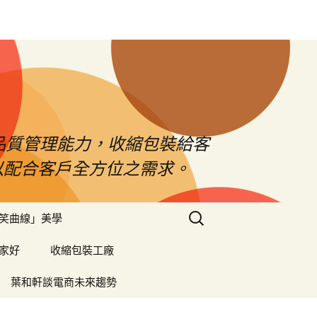
品質管理能力，收縮包裝給客
以配合客戶全方位之需求。
搜
笑曲線」美學
尋
關
家好
收縮包裝工廠
鍵
字:
葉和軒談電商未來趨勢