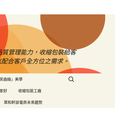
品質管理能力，收縮包裝給客
以配合客戶全方位之需求。
搜
笑曲線」美學
尋
關
家好
收縮包裝工廠
鍵
字:
葉和軒談電商未來趨勢