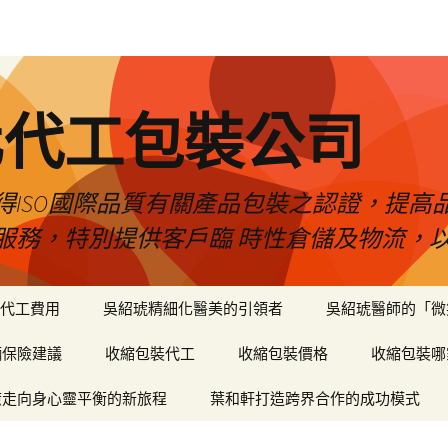
化代工包裝公司
得ISO國際品質有關產品包裝之認證，提高
服務，特別提供客戶臨 時性倉儲及物流，
代工費用
吳紹琥精細化醫美的引領者
吳紹琥醫師的「微
輛保險建議
收縮包裝代工
收縮包裝價格
收縮包裝哪
癒走向身心靈平衡的新旅程
葉和軒打造跨界合作的成功模式