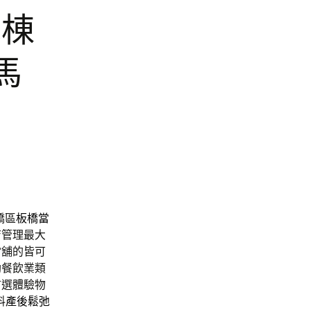
包棟
馬
橋區
板橋當
店管理最大
當舖的皆可
助餐飲業類
首選體驗物
料
產後鬆弛