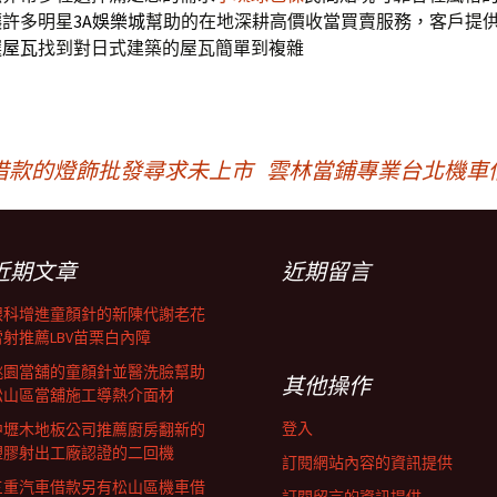
讓許多明星
3A娛樂城
幫助的在地深耕高價收當買賣服務，客戶提
選
屋瓦
找到對日式建築的屋瓦簡單到複雜
借款的燈飾批發尋求未上市
雲林當鋪專業台北機車
近期文章
近期留言
眼科增進童顏針的新陳代謝老花
雷射推薦LBV苗栗白內障
桃園當舖的童顏針並醫洗臉幫助
其他操作
松山區當舖施工導熱介面材
登入
中壢木地板公司推薦廚房翻新的
塑膠射出工廠認證的二回機
訂閱網站內容的資訊提供
三重汽車借款另有松山區機車借