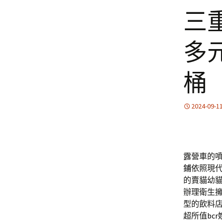
三
多
桶
2024-09-1
露營車的噴霧
鋪
依照現
的賣貓幼
辦理衛生
型的飲料
超所值
bc