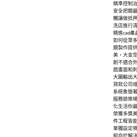
精準控制
安全把關
觸讓做抵
洗店進行
精進
cad產
如何從眾
鏡製作提
美，大金
創不適合
戲畫面和
大圖輸出
貸款公司
系統象徵
服務遊樂
化生活你
榮獲多獎
件工程
皆
單獨設定
組自於解