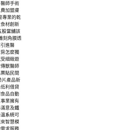
科醫師手術
免費加盟膚
是專業的乾
佳食材創新
五股當舖
該
射雕刻角膜透
整引進醫
廚房怎麼獨
感受細緻遊
宣傳獸醫師
北票貼
民間
墊片產品新
化低利借貸
關食品自動
工事業擁有
心滿意及
鐵
降溫系統
可
龐來智慧模
的需求服務