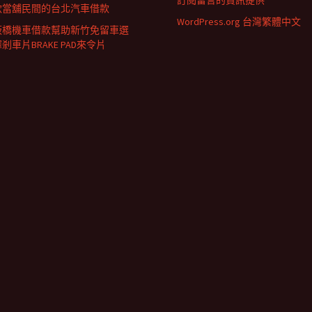
訂閱留言的資訊提供
款當舖民間的台北汽車借款
WordPress.org 台灣繁體中文
板橋機車借款幫助新竹免留車選
剎車片BRAKE PAD來令片