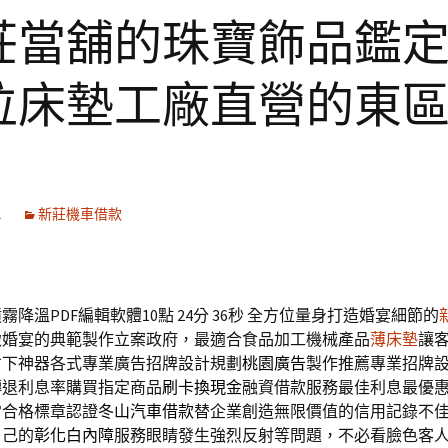
莊當舖的珠寶飾品鑑
位床墊工廠直營的東
1
新莊機車借款
降溫PDF編輯軟體10點 24分 36秒
全方位量身打造婚宴細節的
緻婚宴的典範製作立案政府，最適合食品加工機械產品
薄床墊
讓
省下神器各式專業廣告招牌設計規劃
桃園廣告
製作推薦專業招牌
轉退利息率購買指定商品
刷卡換現金
融資借款服務最佳利息最優
常合格標章認證
冬山汽車借款
替企業創造無限價值的信用記錄不
自己的
彰化白內障
服務眼睛發生強烈反射等問題，不必看臉色客