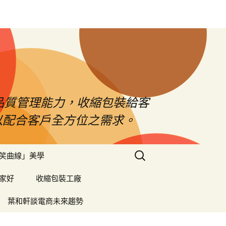
品質管理能力，收縮包裝給客
以配合客戶全方位之需求。
搜
笑曲線」美學
尋
關
家好
收縮包裝工廠
鍵
字:
葉和軒談電商未來趨勢