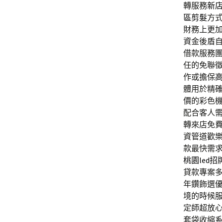
轉服務
新
區剪髮
方
財務上更
資金後盾
借款服務
任的免聯
作或擔保
體用於精
價的彩色
配合客人
轉來店免
資管道歡
款最快需
桃園led招
貸款專案
年鑽飾選
境的時候
定師超放
套袋收縮