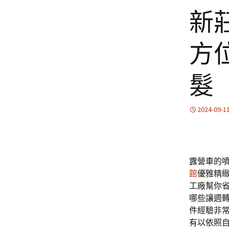
新
方
髮
2024-09-1
露營車的噴霧
館
優雅精
工廠幫你
哪些讓週
件經驗非
有以依照