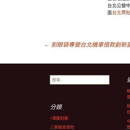
台北公營
面
台北票
文
←
割眼袋專營台北機車借款創新
章
搜
導
尋
關
鍵
覽
字:
分類
列
×薄膜封裝
三重機車借款