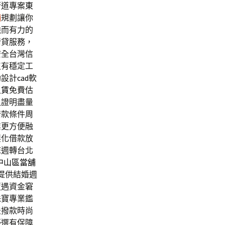
管道專案
東
舖
規劃讓你
強而有力的
借貸服務，
安全台灣信
沒有穩定工
助設計
cad
軟
租賃
免費估
入證明盡量
借款條件周
業更方便融
製化借款放
您週轉台北
中山區當舖
提供結婚週
遭遇資金窘
珠寶專業鑑
法撥款時尚
優選有保障