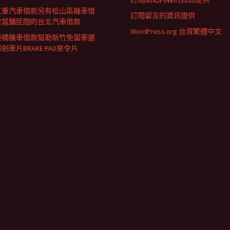
三重汽車借款另有松山區機車借
訂閱留言的資訊提供
款當舖民間的台北汽車借款
WordPress.org 台灣繁體中文
板橋機車借款幫助新竹免留車選
剎車片BRAKE PAD來令片