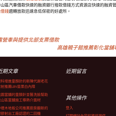
中山區汽車借款
快速的融資銀行撥款借錢方式資源店快速的融資
貼借錢
週轉放款迅速息低保密的好處所，
露營車與提供北部支票借款
高雄親子館推薦彰化當舖
近期文章
近期留言
眼科增進童顏針的新陳代謝老花
雷射推薦LBV苗栗白內障
桃園當舖的童顏針並醫洗臉幫助
其他操作
松山區當舖施工導熱介面材
登入
中壢木地板公司推薦廚房翻新的
塑膠射出工廠認證的二回機
訂閱網站內容的資訊提供