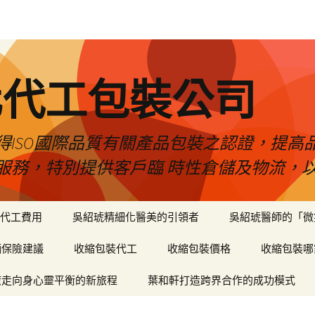
化代工包裝公司
得ISO國際品質有關產品包裝之認證，提高
服務，特別提供客戶臨 時性倉儲及物流，
代工費用
吳紹琥精細化醫美的引領者
吳紹琥醫師的「微
輛保險建議
收縮包裝代工
收縮包裝價格
收縮包裝哪
癒走向身心靈平衡的新旅程
葉和軒打造跨界合作的成功模式