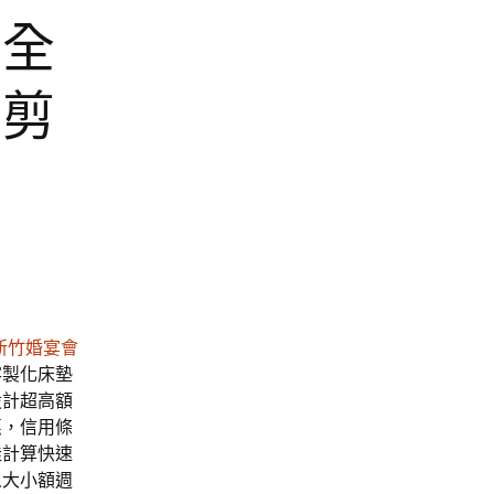
定全
區剪
新竹婚宴會
客製化床墊
設計超高額
惠，信用條
佳計算快速
人大小額週