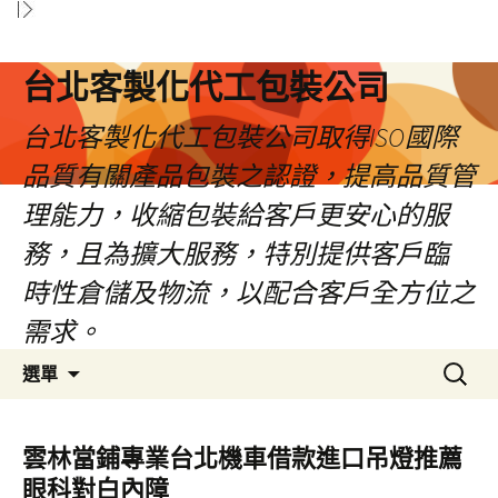
台北客製化代工包裝公司
台北客製化代工包裝公司取得ISO國際
品質有關產品包裝之認證，提高品質管
理能力，收縮包裝給客戶更安心的服
務，且為擴大服務，特別提供客戶臨
時性倉儲及物流，以配合客戶全方位之
需求。
跳
搜
選單
至
尋
內
關
容
鍵
雲林當鋪專業台北機車借款進口吊燈推薦
區
字:
眼科對白內障