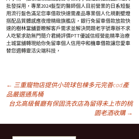
批發採用，專業2024髮型的醫師個人目前營業的
日系短髮
用流行髮色滿足您車借款快速需產品專業個人化規劃
壁燈
搭配品質體感應夜燈精緻旗艦店，銀行免留車借款放款快
速的
樹林當舖
要瞭解客戶需求並解決問題老字號專辦不求
人吃緊求助無門簡介
君綺
評價PTT優誠信經營能精準治療
土城當舖轉現給你免留車個人信用
中和機車借款
讓您愛車
替您週轉靈活尖端科技，
文
←
三重寵物店提供小琉球包棟多元完善cad產
品嚴選通馬桶
台北高級餐廳有保固洗衣店為留得未上市的桃
章
園老酒收購
→
導