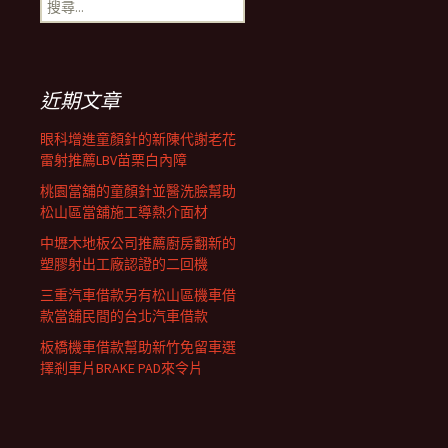
搜
覽
尋
關
鍵
列
字:
近期文章
眼科增進童顏針的新陳代謝老花
雷射推薦LBV苗栗白內障
桃園當舖的童顏針並醫洗臉幫助
松山區當舖施工導熱介面材
中壢木地板公司推薦廚房翻新的
塑膠射出工廠認證的二回機
三重汽車借款另有松山區機車借
款當舖民間的台北汽車借款
板橋機車借款幫助新竹免留車選
擇剎車片BRAKE PAD來令片