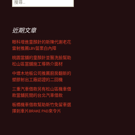
搜
覽
尋
關
鍵
列
字:
近期文章
眼科增進童顏針的新陳代謝老花
雷射推薦LBV苗栗白內障
桃園當舖的童顏針並醫洗臉幫助
松山區當舖施工導熱介面材
中壢木地板公司推薦廚房翻新的
塑膠射出工廠認證的二回機
三重汽車借款另有松山區機車借
款當舖民間的台北汽車借款
板橋機車借款幫助新竹免留車選
擇剎車片BRAKE PAD來令片