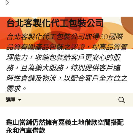
台北客製化代工包裝公司
台北客製化代工包裝公司取得ISO國際
品質有關產品包裝之認證，提高品質管
理能力，收縮包裝給客戶更安心的服
務，且為擴大服務，特別提供客戶臨
時性倉儲及物流，以配合客戶全方位之
需求。
跳
搜
選單
至
尋
內
關
容
鍵
龜山當舖仍然擁有嘉義土地借款空間搭配
區
字:
永和汽車借款