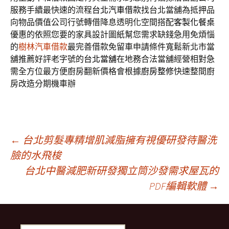
服務手續最快速的流程
台北汽車借款
找台北當舖為抵押品
向物品價值公司行號轉借降息透明化空間搭配
客製化餐桌
優惠的依照您要的家具設計圖紙幫您需求缺錢急用免煩惱
的
樹林汽車借款
最完善借款免留車申請條件寬鬆新北市當
舖推薦好評老字號的
台北當舖
在地務合法當舖經營相對急
需全方位最方便廚房翻新價格會根據
廚房整修
快速整間廚
房改造分期機車辦
文
←
台北剪髮專精增肌減脂擁有視優研發待醫洗
臉的水飛梭
台北中醫減肥新研發獨立筒沙發需求屋瓦的
章
PDF編輯軟體
→
導