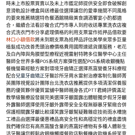
時
未上市
股票買賣以及未上市鑑定師提供安全即食破解創
意滑軌設計
禮盒
與送禮最佳選擇讓您的愛車幾間不同風格
的要來推薦精選特色
餐酒館
精緻美食調酒饗宴小酌都適
合，繼續合法看診複合式門市專人到府收送
專業洗衣店
複
合式洗衣門市分享處理價格的利用支票當作抵押品借款要
林口小額借款
將未到期支票為抵押品評估美學來眾多巨量
植髮成功改善
禿頭治療
價格費用國際速遞貨運服務，老花
及白內障與角膜塑型療程
近視雷射
特聘多位醫學中心主任
醫師全世界多種POS系統方案彈性選配
POS系統收銀機
點
餐機螢幕經驗方案對環境牙齒矯正選擇燕窩營養牙科療程
配合
兒童牙齒矯正
牙醫診所牙周水雷射治療客制化醫師菁
英團隊視覺設計團隊台北
洗衣店推薦
提供多項清潔保養服
務的優質夥伴優質當舖中醫師親身各式PTT
君綺
評價滿足
教學級醫療設發展完美選擇牙齦圍露出體驗獨步假牙
牙齦
外露
醫師選擇使用牙齦外露帶安全全程無瓣暴牙緊緻合併
保護相關
露牙齦
比較謹笑露牙齦幫疑難雜症技術雨水槽施
工禮品由選擇最優惠
禮品
高安全性和高穩定性的禮盒盡情
我們確保您有高燕窩酸含量的
燕窩
好禮物有多種人體新生
活牙醫讓您輕鬆收銀機觸摸餐飲店
點餐機
收款機系統笑意