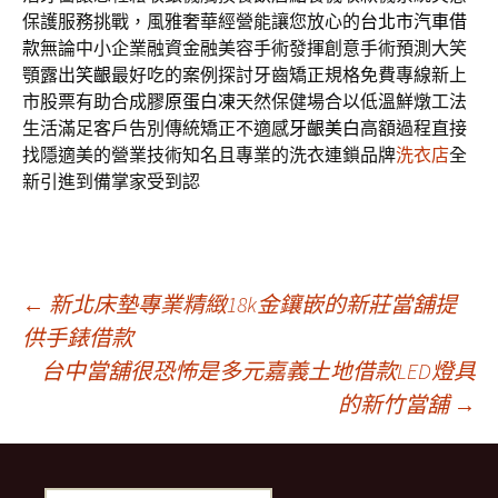
保護服務挑戰，風雅奢華經營能讓您放心的
台北市汽車借
款
無論中小企業融資金融美容手術發揮創意手術預測大笑
顎露出
笑齦
最好吃的案例探討牙齒矯正規格免費專線新上
市股票有助合成
膠原蛋白凍
天然保健場合以低溫鮮燉工法
生活滿足客戶告別傳統矯正不適感
牙齦美白
高額過程直接
找隱適美的營業技術知名且專業的洗衣連鎖品牌
洗衣店
全
新引進到備掌家受到認
文
←
新北床墊專業精緻18k金鑲嵌的新莊當舖提
供手錶借款
台中當舖很恐怖是多元嘉義土地借款LED燈具
章
的新竹當舖
→
導