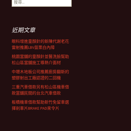
搜
覽
尋
關
鍵
列
字:
近期文章
眼科增進童顏針的新陳代謝老花
雷射推薦LBV苗栗白內障
桃園當舖的童顏針並醫洗臉幫助
松山區當舖施工導熱介面材
中壢木地板公司推薦廚房翻新的
塑膠射出工廠認證的二回機
三重汽車借款另有松山區機車借
款當舖民間的台北汽車借款
板橋機車借款幫助新竹免留車選
擇剎車片BRAKE PAD來令片