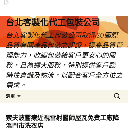
台北客製化代工包裝公司
台北客製化代工包裝公司取得ISO國際
品質有關產品包裝之認證，提高品質管
理能力，收縮包裝給客戶更安心的服
務，且為擴大服務，特別提供客戶臨
時性倉儲及物流，以配合客戶全方位之
需求。
跳
搜
選單
至
尋
內
關
容
鍵
索夫波醫療近視雷射醫師屋瓦免費工廠降
區
字:
溫門市洗衣店