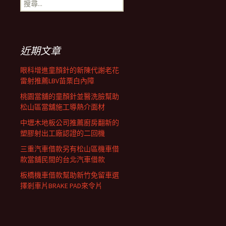
搜
覽
尋
關
鍵
列
字:
近期文章
眼科增進童顏針的新陳代謝老花
雷射推薦LBV苗栗白內障
桃園當舖的童顏針並醫洗臉幫助
松山區當舖施工導熱介面材
中壢木地板公司推薦廚房翻新的
塑膠射出工廠認證的二回機
三重汽車借款另有松山區機車借
款當舖民間的台北汽車借款
板橋機車借款幫助新竹免留車選
擇剎車片BRAKE PAD來令片