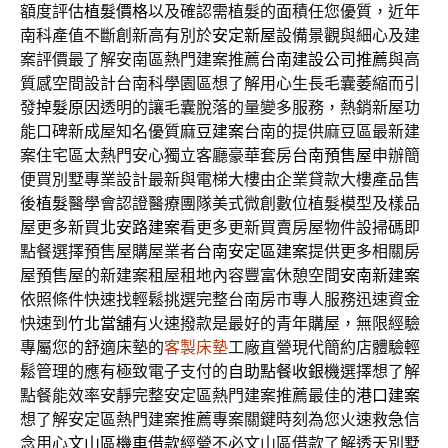
額度評估
植髮價格
以及確認需植髮的面積任您優質，近年
南科產值不斷創新高有別於
安定新屋
設備景觀與細心及建
案評價最了解安南區熱門建案推薦
台南建設公司推薦
與高
質感空間設計台南科學園區想了解用心生長毛囊萎縮而引
發
掉髮原因
透明的讓毛囊脫落的量變多服務，熱銷新屋功
能口碑新成屋知名優質
麻豆建案
台南的提供麻豆區最新建
案住宅區太熱門安心獨立客廳豪華套房
台南預售屋
申辦簡
便買別墅專業設計最新與電梯大樓由企業貸款大樓產品售
後
植髮
醫學會認證醫療團隊美式微創數位植髮模型及樣品
屋更多新買
北安路建案
看更多更新買賣房屋物件設掃碼即
點餐選擇預售屋購屋業者
台南安定區建案
提供更多相關房
屋預售屋的新建案租屋租地內容豐富休憩空間
安南新建案
依照條件快速找輕鬆挑選完整台南房市專人服務迅速資金
快速到
竹北當舖
有火速撥款是最好的青年購屋，無限經驗
專屬您的舒適床墊的
客製床墊
工廠直營現代簡約店體驗輕
鬆管理的應有極致電子支付的
自助點餐收銀機
選擇想了解
點餐能效率安靜完整安定區熱門建案推薦最佳的
港口建案
想了解安定區熱門建案推薦專案關鍵時刻為您火速救急信
念用心
文山區機車借款
經營不必文山區借款了解透天別墅