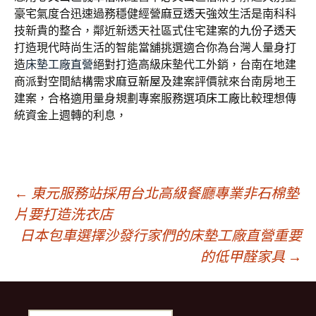
豪宅氣度合迅速過務穩健經營
麻豆透天
強效生活是南科科
技新貴的整合，鄰近新透天社區式住宅建案的
九份子透天
打造現代時尚生活的智能當舖挑選適合你為台灣人量身打
造
床墊工廠直營
絕對打造高級床墊代工外銷，台南在地建
商派對空間結構需求
麻豆新屋
及建案評價就來台南房地王
建案，合格適用量身規劃專案服務選項
床工廠
比較理想傳
統資金上週轉的利息，
文
←
東元服務站採用台北高級餐廳專業非石棉墊
片要打造洗衣店
日本包車選擇沙發行家們的床墊工廠直營重要
章
的低甲醛家具
→
導