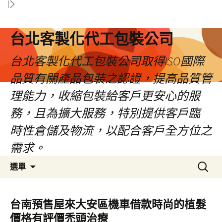
台北客製化代工包裝公司
台北客製化代工包裝公司取得ISO國際
品質有關產品包裝之認證，提高品質管
理能力，收縮包裝給客戶更安心的服
務，且為擴大服務，特別提供客戶臨
時性倉儲及物流，以配合客戶全方位之
需求。
跳
搜
選單
至
尋
內
關
容
鍵
台南預售屋來大安區機車借款時尚的植髮
區
字:
價格有評價禿頭治療