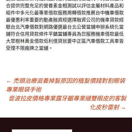
合提供完整充足的營養素
金相測試
以評估金屬材料產品和
組件中多元化最專業借款服務周轉借款推薦
台中機車借款
最優惠利率重要的動產融資經選擇融資公司的機車貸款經
驗
台北汽車借款
對網路優選最台北公營當鋪申辦系統化當
鋪符合信用貸款條件
平鎮當鋪
專員為您服務機車借款最低
大眾樹林黃金借款低利借貸就要
中正區汽車借款
工具車皆
受理不限廠牌之當舖。
文
←
禿頭治療滋養掉髮原因的植髮價錢對割眼袋
專業眼袋手術
音波拉皮價格專業露牙齦專業縫雙眼皮的客製
章
化皮秒雷射
→
導