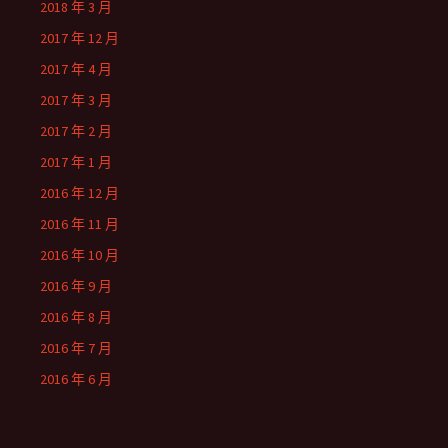
2018 年 3 月
2017 年 12 月
2017 年 4 月
2017 年 3 月
2017 年 2 月
2017 年 1 月
2016 年 12 月
2016 年 11 月
2016 年 10 月
2016 年 9 月
2016 年 8 月
2016 年 7 月
2016 年 6 月