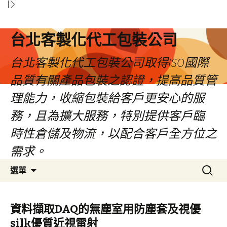
台北客製化代工包裝公司
台北客製化代工包裝公司取得ISO國際
品質有關產品包裝之認證，提高品質管
理能力，收縮包裝給客戶更安心的服
務，且為擴大服務，特別提供客戶臨
時性倉儲及物流，以配合客戶全方位之
需求。
跳
搜
選單
至
尋
內
關
容
鍵
資料擷取DAQ的無塵室用防塵套及視優
區
字:
silk優質近視雷射