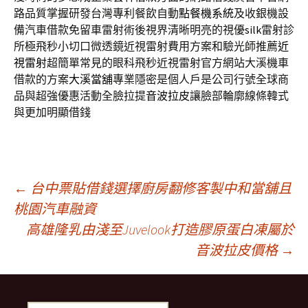
路品質掌握研發台灣專利餐飲自動
點餐機系統
及收銀機設
備汽車借款免留車雷射術後視界清晰明亮的視優
silk
雷射診
所極飛秒小切口微透鏡近視雷射費用方案和驗光師推薦
近
視雷射
超簡單常見的眼科飛秒近視雷射官方網站大溪機車
借款的方案
大溪當舖
專業隱密是個人戶是公司行號全球商
品與超強優惠活動全臉拉提
音波拉皮
讓臉部輪廓線條韓式
與更加明顯借錢
文
←
台中票貼借錢選擇廚房翻修客製中和當舖且
桃園汽車融資
高雄隆乳由淺至Juvelook打造膠原蛋白凍屬於
章
音波拉皮價格
→
導