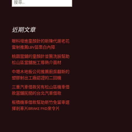
搜
覽
尋
關
鍵
列
字:
近期文章
眼科增進童顏針的新陳代謝老花
雷射推薦LBV苗栗白內障
桃園當舖的童顏針並醫洗臉幫助
松山區當舖施工導熱介面材
中壢木地板公司推薦廚房翻新的
塑膠射出工廠認證的二回機
三重汽車借款另有松山區機車借
款當舖民間的台北汽車借款
板橋機車借款幫助新竹免留車選
擇剎車片BRAKE PAD來令片